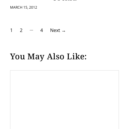
MARCH 15, 2012
…
P
1
2
4
Next
→
o
s
You May Also Like:
t
s
p
a
g
i
n
a