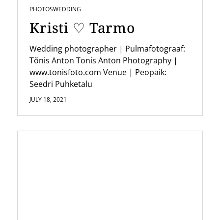
t
PHOTOS
WEDDING
Kristi ♡ Tarmo
i
o
Wedding photographer | Pulmafotograaf:
n
Tõnis Anton Tonis Anton Photography |
www.tonisfoto.com Venue | Peopaik:
Seedri Puhketalu
JULY 18, 2021