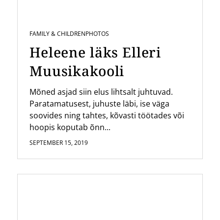
FAMILY & CHILDREN
PHOTOS
Heleene läks Elleri
Muusikakooli
Mõned asjad siin elus lihtsalt juhtuvad.
Paratamatusest, juhuste läbi, ise väga
soovides ning tahtes, kõvasti töötades või
hoopis koputab õnn...
SEPTEMBER 15, 2019