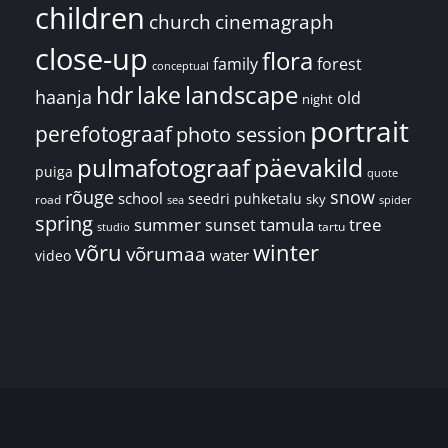
children
church
cinemagraph
close-up
flora
family
forest
conceptual
landscape
hdr
lake
haanja
old
night
portrait
perefotograaf
photo session
päevakild
pulmafotograaf
puiga
quote
rõuge
snow
school
seedri puhketalu
sky
road
spider
sea
spring
summer
sunset
tamula
tree
tartu
studio
võru
winter
võrumaa
water
video