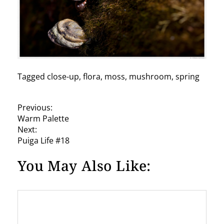
Tagged
close-up
,
flora
,
moss
,
mushroom
,
spring
P
Previous:
Warm Palette
o
Next:
s
Puiga Life #18
t
You May Also Like:
n
a
v