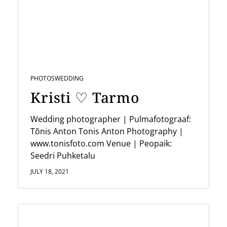
i
g
a
t
i
PHOTOS
WEDDING
o
Kristi ♡ Tarmo
n
Wedding photographer | Pulmafotograaf:
Tõnis Anton Tonis Anton Photography |
www.tonisfoto.com Venue | Peopaik:
Seedri Puhketalu
JULY 18, 2021