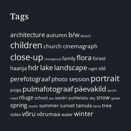
Tags
architecture
b/w
autumn
beach
children
church
cinemagraph
close-up
flora
family
forest
conceptual
landscape
hdr
lake
haanja
old
night
portrait
perefotograaf
photo session
päevakild
pulmafotograaf
puiga
quote
rõuge
snow
school
seedri puhketalu
sky
road
spider
sea
spring
summer
sunset
tamula
tree
tartu
studio
võru
winter
võrumaa
water
video