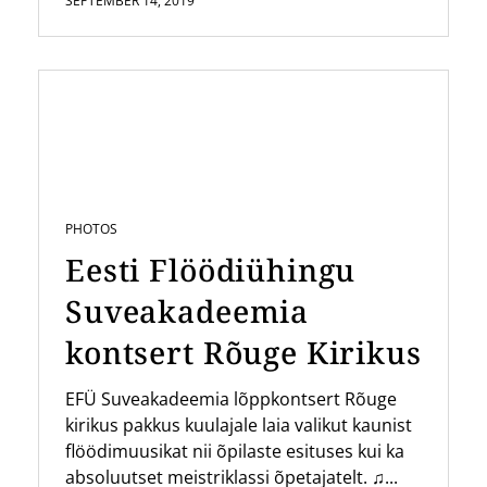
SEPTEMBER 14, 2019
PHOTOS
Eesti Flöödiühingu
Suveakadeemia
kontsert Rõuge Kirikus
EFÜ Suveakadeemia lõppkontsert Rõuge
kirikus pakkus kuulajale laia valikut kaunist
flöödimuusikat nii õpilaste esituses kui ka
absoluutset meistriklassi õpetajatelt. ♫...