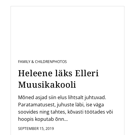
FAMILY & CHILDREN
PHOTOS
Heleene läks Elleri
Muusikakooli
Mõned asjad siin elus lihtsalt juhtuvad.
Paratamatusest, juhuste läbi, ise väga
soovides ning tahtes, kõvasti töötades või
hoopis koputab õnn...
SEPTEMBER 15, 2019