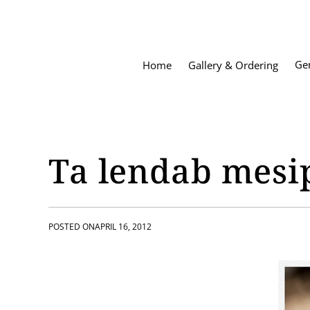
S
k
i
p
Ge
Home
Gallery & Ordering
t
o
c
o
n
t
Ta lendab mesi
e
n
t
POSTED ON
APRIL 16, 2012