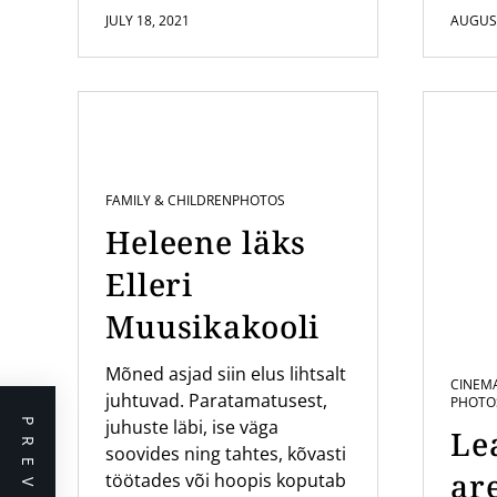
JULY 18, 2021
AUGUST
FAMILY & CHILDREN
PHOTOS
Heleene läks
Elleri
Muusikakooli
Mõned asjad siin elus lihtsalt
CINEM
juhtuvad. Paratamatusest,
PHOTO
juhuste läbi, ise väga
Le
soovides ning tahtes, kõvasti
are
töötades või hoopis koputab