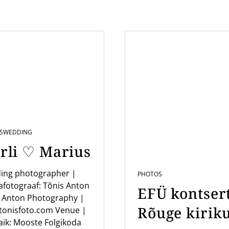
S
WEDDING
rli ♡ Marius
ing photographer |
PHOTOS
fotograaf: Tõnis Anton
EFÜ kontser
 Anton Photography |
Rõuge kirik
tonisfoto.com Venue |
ik: Mooste Folgikoda