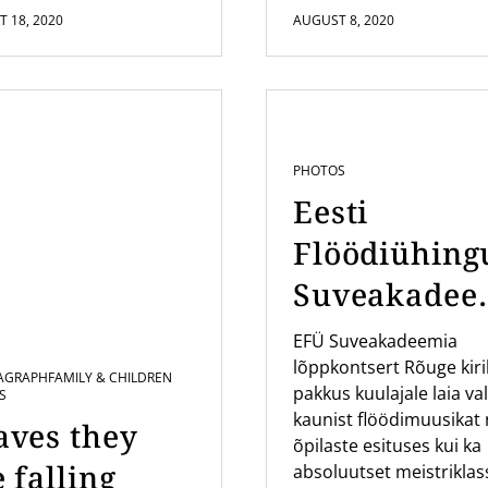
 18, 2020
AUGUST 8, 2020
PHOTOS
Eesti
Flöödiühing
Suveakadee
a kontsert
EFÜ Suveakadeemia
lõppkontsert Rõuge kir
Rõuge Kirik
AGRAPH
FAMILY & CHILDREN
pakkus kuulajale laia val
S
kaunist flöödimuusikat 
aves they
õpilaste esituses kui ka
 falling
absoluutset meistriklas