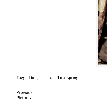
Tagged
bee
,
close-up
,
flora
,
spring
P
Previous:
Plethora
o