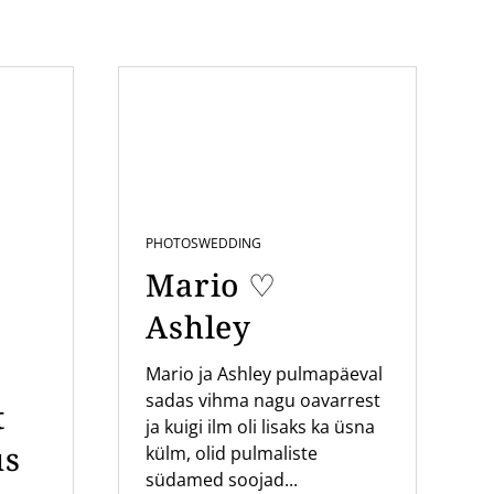
PHOTOS
WEDDING
Mario ♡
Ashley
Mario ja Ashley pulmapäeval
sadas vihma nagu oavarrest
t
ja kuigi ilm oli lisaks ka üsna
us
külm, olid pulmaliste
südamed soojad...