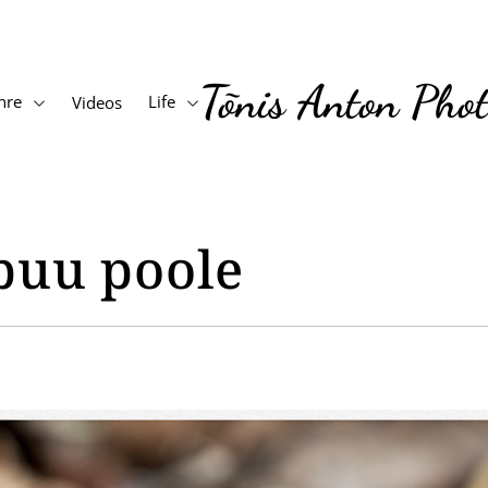
Tõnis Anton Pho
nre
Life
Videos
puu poole