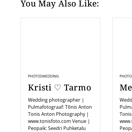
You May Also Like:
s
t
n
a
v
i
g
a
PHOTOS
WEDDING
PHOTO
t
Kristi ♡ Tarmo
Me
i
o
Wedding photographer |
Wedd
Pulmafotograaf: Tõnis Anton
Pulma
n
Tonis Anton Photography |
Tonis
www.tonisfoto.com Venue |
www.
Peopaik: Seedri Puhketalu
Peopa