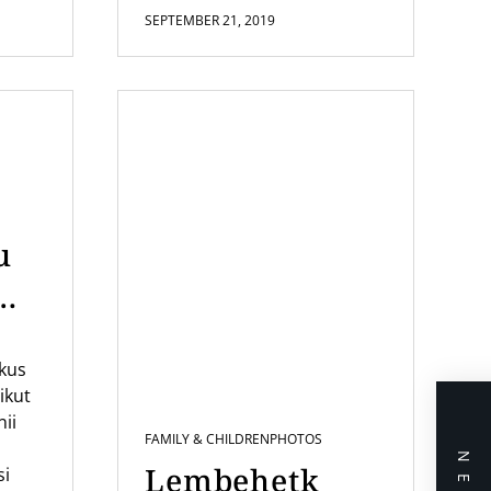
SEPTEMBER 21, 2019
u
mi
ikus
us
ikut
nii
FAMILY & CHILDREN
PHOTOS
Lembehetk
si