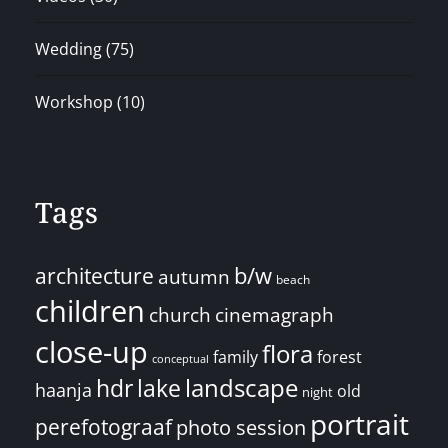
Wedding
(75)
Workshop
(10)
Tags
architecture
b/w
autumn
beach
children
church
cinemagraph
close-up
flora
family
forest
conceptual
landscape
hdr
lake
haanja
old
night
portrait
perefotograaf
photo session