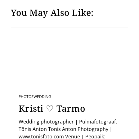
t
You May Also Like:
n
a
v
i
g
a
t
i
PHOTOS
WEDDING
o
Kristi ♡ Tarmo
n
Wedding photographer | Pulmafotograaf:
Tõnis Anton Tonis Anton Photography |
www.tonisfoto.com Venue | Peopaik: