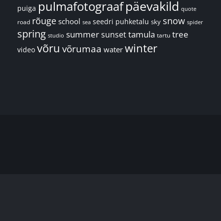
päevakild
pulmafotograaf
puiga
quote
rõuge
snow
school
seedri puhketalu
sky
road
spider
sea
spring
summer
sunset
tamula
tree
tartu
studio
võru
winter
võrumaa
water
video