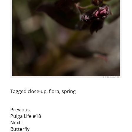
Tagged
close-up
,
flora
,
spring
P
Previous:
Puiga Life #18
o
Next:
s
Butterfly