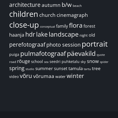
architecture
b/w
autumn
beach
children
church
cinemagraph
close-up
flora
family
forest
conceptual
landscape
hdr
lake
haanja
old
night
portrait
perefotograaf
photo session
päevakild
pulmafotograaf
puiga
quote
rõuge
snow
school
seedri puhketalu
sky
road
spider
sea
spring
summer
sunset
tamula
tree
tartu
studio
võru
winter
võrumaa
water
video