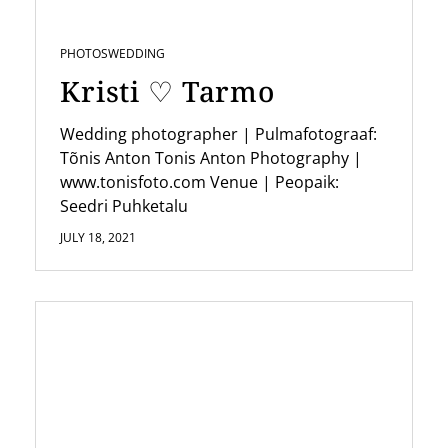
t
i
PHOTOS
WEDDING
o
Kristi ♡ Tarmo
n
Wedding photographer | Pulmafotograaf:
Tõnis Anton Tonis Anton Photography |
www.tonisfoto.com Venue | Peopaik:
Seedri Puhketalu
JULY 18, 2021