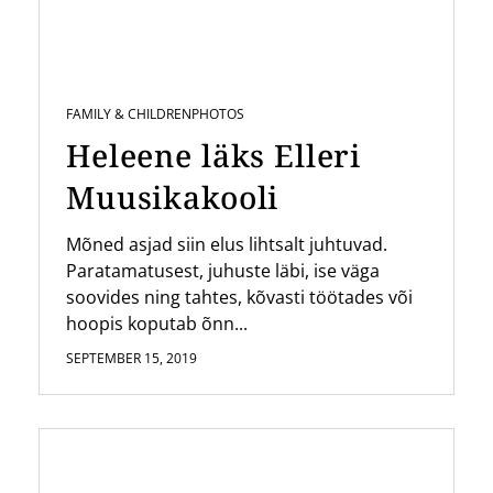
FAMILY & CHILDREN
PHOTOS
Heleene läks Elleri
Muusikakooli
Mõned asjad siin elus lihtsalt juhtuvad.
Paratamatusest, juhuste läbi, ise väga
soovides ning tahtes, kõvasti töötades või
hoopis koputab õnn...
SEPTEMBER 15, 2019