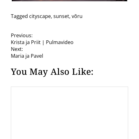
Tagged
cityscape
,
sunset
,
võru
P
Previous:
Krista ja Priit | Pulmavideo
o
Next:
s
Maria ja Pavel
t
You May Also Like:
n
a
v
i
g
a