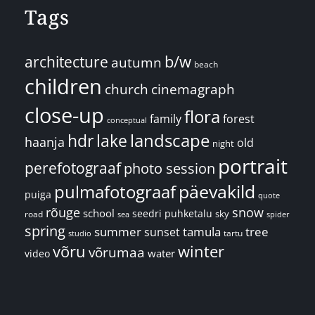
Tags
architecture
b/w
autumn
beach
children
church
cinemagraph
close-up
flora
family
forest
conceptual
landscape
hdr
lake
haanja
old
night
portrait
perefotograaf
photo session
päevakild
pulmafotograaf
puiga
quote
rõuge
snow
school
seedri puhketalu
sky
road
spider
sea
spring
summer
sunset
tamula
tree
tartu
studio
võru
winter
võrumaa
water
video