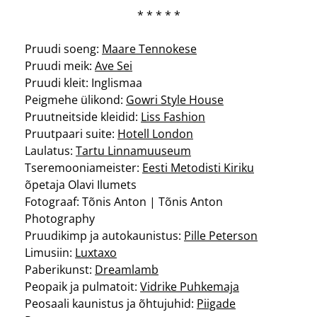
* * * * *
Pruudi soeng:
Maare Tennokese
Pruudi meik:
Ave Sei
Pruudi kleit: Inglismaa
Peigmehe ülikond:
Gowri Style House
Pruutneitside kleidid:
Liss Fashion
Pruutpaari suite:
Hotell London
Laulatus:
Tartu Linnamuuseum
Tseremooniameister:
Eesti Metodisti Kiriku
õpetaja Olavi Ilumets
Fotograaf: Tõnis Anton | Tõnis Anton
Photography
Pruudikimp ja autokaunistus:
Pille Peterson
Limusiin:
Luxtaxo
Paberikunst:
Dreamlamb
Peopaik ja pulmatoit:
Vidrike Puhkemaja
Peosaali kaunistus ja õhtujuhid:
Piigade