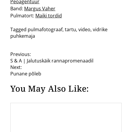
Peoagentuur
Band:
Margus Vaher
Pulmatort:
Maiki tordid
Tagged
pulmafotograaf
,
tartu
,
video
,
vidrike
puhkemaja
P
Previous:
S & A | Jalutuskäik rannapromenaadil
o
Next:
s
Punane põleb
t
You May Also Like:
n
a
v
i