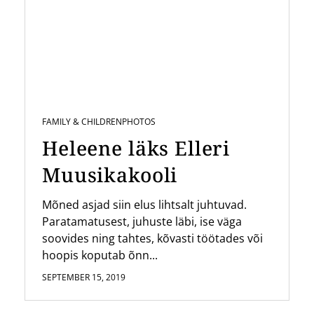
FAMILY & CHILDREN
PHOTOS
Heleene läks Elleri
Muusikakooli
Mõned asjad siin elus lihtsalt juhtuvad.
Paratamatusest, juhuste läbi, ise väga
soovides ning tahtes, kõvasti töötades või
hoopis koputab õnn...
SEPTEMBER 15, 2019