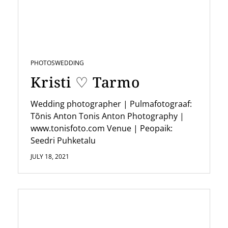
g
a
t
i
PHOTOS
WEDDING
o
Kristi ♡ Tarmo
n
Wedding photographer | Pulmafotograaf:
Tõnis Anton Tonis Anton Photography |
www.tonisfoto.com Venue | Peopaik:
Seedri Puhketalu
JULY 18, 2021