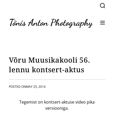
S
S
k
e
a
i
r
p
Tõnis Anton Photography
c
M
t
h
e
n
o
u
c
o
n
t
Võru Muusikakooli 56.
e
n
lennu kontsert-aktus
t
POSTED ON
MAY 25, 2014
Tegemist on kontsert-aktuse video pika
versiooniga.