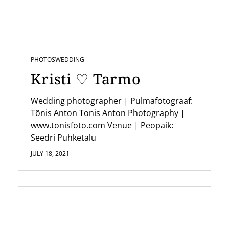
a
t
i
PHOTOS
WEDDING
o
Kristi ♡ Tarmo
n
Wedding photographer | Pulmafotograaf:
Tõnis Anton Tonis Anton Photography |
www.tonisfoto.com Venue | Peopaik:
Seedri Puhketalu
JULY 18, 2021