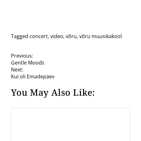
Tagged
concert
,
video
,
võru
,
võru muusikakool
P
Previous:
Gentle Moods
o
Next:
s
Kui oli Emadepäev
t
You May Also Like:
n
a
v
i
g