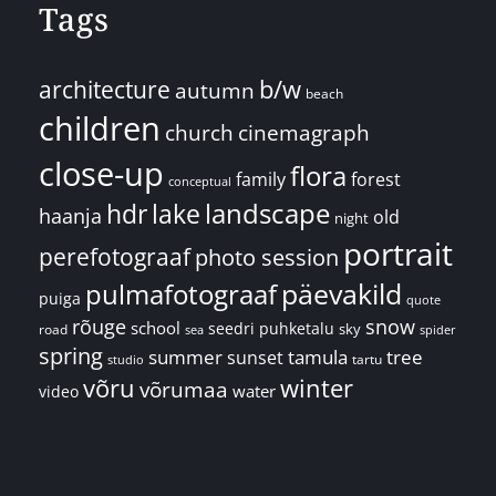
Tags
architecture
b/w
autumn
beach
children
church
cinemagraph
close-up
flora
family
forest
conceptual
landscape
hdr
lake
haanja
old
night
portrait
perefotograaf
photo session
päevakild
pulmafotograaf
puiga
quote
rõuge
snow
school
seedri puhketalu
sky
road
spider
sea
spring
summer
sunset
tamula
tree
tartu
studio
võru
winter
võrumaa
water
video