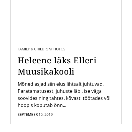
FAMILY & CHILDREN
PHOTOS
Heleene läks Elleri
Muusikakooli
Mõned asjad siin elus lihtsalt juhtuvad.
Paratamatusest, juhuste läbi, ise väga
soovides ning tahtes, kõvasti töötades või
hoopis koputab õnn...
SEPTEMBER 15, 2019