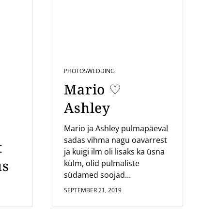
PHOTOS
WEDDING
Mario ♡
Ashley
Mario ja Ashley pulmapäeval
sadas vihma nagu oavarrest
t
ja kuigi ilm oli lisaks ka üsna
us
külm, olid pulmaliste
südamed soojad...
SEPTEMBER 21, 2019