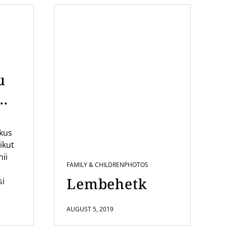
u
mi
ikus
us
ikut
nii
FAMILY & CHILDREN
PHOTOS
Lembehetk
si
AUGUST 5, 2019