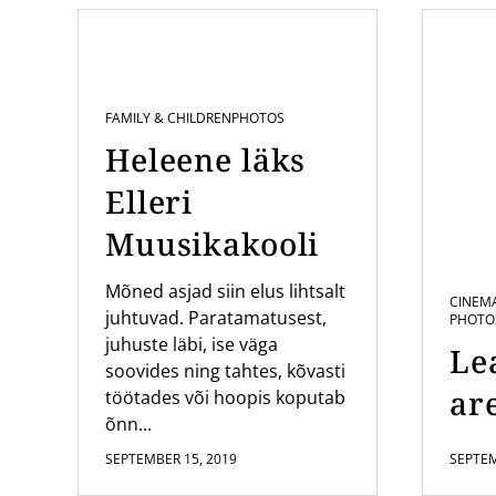
FAMILY & CHILDREN
PHOTOS
Heleene läks
Elleri
Muusikakooli
Mõned asjad siin elus lihtsalt
CINEM
juhtuvad. Paratamatusest,
PHOTO
juhuste läbi, ise väga
Le
soovides ning tahtes, kõvasti
are
töötades või hoopis koputab
õnn...
SEPTEMBER 15, 2019
SEPTEM