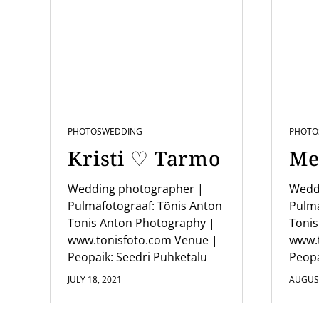
PHOTOS
WEDDING
PHOTO
Kristi ♡ Tarmo
Me
Wedding photographer |
Wedd
Pulmafotograaf: Tõnis Anton
Pulma
Tonis Anton Photography |
Tonis
www.tonisfoto.com Venue |
www.
Peopaik: Seedri Puhketalu
Peopa
JULY 18, 2021
AUGUST