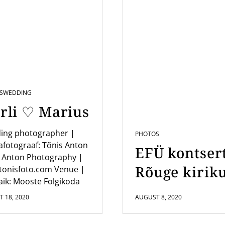
S
WEDDING
rli ♡ Marius
ing photographer |
PHOTOS
fotograaf: Tõnis Anton
EFÜ kontser
 Anton Photography |
Rõuge kirik
tonisfoto.com Venue |
ik: Mooste Folgikoda
 18, 2020
AUGUST 8, 2020