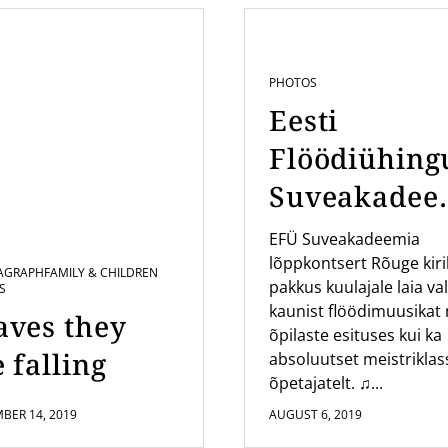
PHOTOS
Eesti
Flöödiühing
Suveakadee
a kontsert
EFÜ Suveakadeemia
lõppkontsert Rõuge kir
Rõuge Kirik
AGRAPH
FAMILY & CHILDREN
pakkus kuulajale laia val
S
kaunist flöödimuusikat 
aves they
õpilaste esituses kui ka
 falling
absoluutset meistriklas
õpetajatelt. ♫...
BER 14, 2019
AUGUST 6, 2019