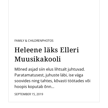
FAMILY & CHILDREN
PHOTOS
Heleene läks Elleri
Muusikakooli
Mõned asjad siin elus lihtsalt juhtuvad.
Paratamatusest, juhuste läbi, ise väga
soovides ning tahtes, kõvasti töötades või
hoopis koputab õnn...
SEPTEMBER 15, 2019