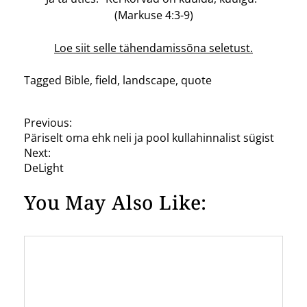
(Markuse 4:3-9)
Loe siit selle tähendamissõna seletust.
Tagged
Bible
,
field
,
landscape
,
quote
P
Previous:
Päriselt oma ehk neli ja pool kullahinnalist sügist
o
Next:
s
DeLight
t
You May Also Like:
n
a
v
i
g