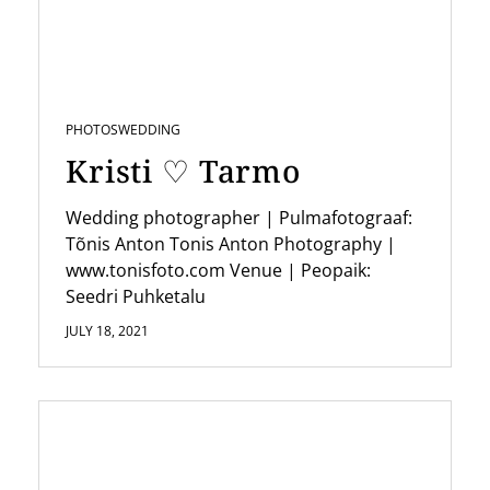
a
t
i
PHOTOS
WEDDING
o
Kristi ♡ Tarmo
n
Wedding photographer | Pulmafotograaf:
Tõnis Anton Tonis Anton Photography |
www.tonisfoto.com Venue | Peopaik:
Seedri Puhketalu
JULY 18, 2021