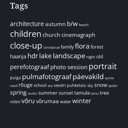
Tags
architecture
b/w
autumn
beach
children
church
cinemagraph
close-up
flora
family
forest
conceptual
landscape
hdr
lake
haanja
old
night
portrait
perefotograaf
photo session
päevakild
pulmafotograaf
puiga
quote
rõuge
snow
school
seedri puhketalu
sky
road
spider
sea
spring
summer
sunset
tamula
tree
tartu
studio
võru
winter
võrumaa
water
video