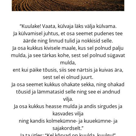
“Kuulake! Vaata, külvaja läks välja külvama.
Ja külvamisel juhtus, et osa seemet pudenes tee
äärde ning linnud tulid ja nokkisid selle.
Ja osa kukkus kivisele maale, kus sel polnud palju
mulda, ja see tärkas kohe, sest sel polnud sügavat
mulda,
ent kui päike tõusis, siis see närtsis ja kuivas ära,
sest sel ei olnud juurt.
Ja osa seemet kukkus ohakate sekka, ning ohakad
tõusid ja lämmatasid selle ning see ei andnud
vilja.
Ja osa kukkus heasse mulda ja andis sirgudes ja
kasvades vilja
ning kandis kolmekümne- ja kuuekümne- ja
sajakordselt.”
Ja ta ütles: “Kel kõrvad on kuulda, kuulgu!”