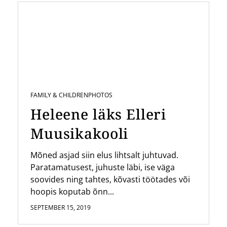
FAMILY & CHILDREN
PHOTOS
Heleene läks Elleri
Muusikakooli
Mõned asjad siin elus lihtsalt juhtuvad.
Paratamatusest, juhuste läbi, ise väga
soovides ning tahtes, kõvasti töötades või
hoopis koputab õnn...
SEPTEMBER 15, 2019