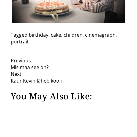
Tagged
birthday
,
cake
,
children
,
cinemagraph
,
portrait
P
Previous:
Mis maa see on?
o
Next:
s
Kaur Kevin läheb kooli
t
You May Also Like:
n
a
v
i