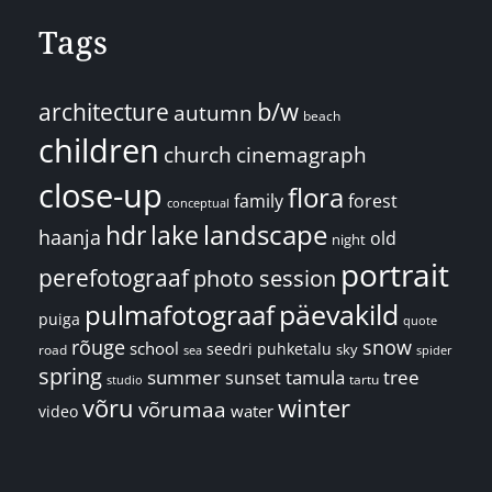
Tags
architecture
b/w
autumn
beach
children
church
cinemagraph
close-up
flora
family
forest
conceptual
landscape
hdr
lake
haanja
old
night
portrait
perefotograaf
photo session
päevakild
pulmafotograaf
puiga
quote
rõuge
snow
school
seedri puhketalu
sky
road
spider
sea
spring
summer
sunset
tamula
tree
tartu
studio
võru
winter
võrumaa
water
video