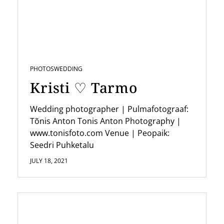
g
a
t
i
PHOTOS
WEDDING
o
Kristi ♡ Tarmo
n
Wedding photographer | Pulmafotograaf:
Tõnis Anton Tonis Anton Photography |
www.tonisfoto.com Venue | Peopaik:
Seedri Puhketalu
JULY 18, 2021