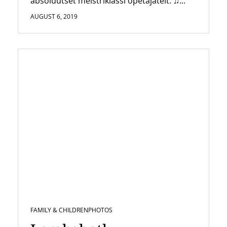
absoluutset meistriklassi õpetajatelt. ♫...
AUGUST 6, 2019
FAMILY & CHILDREN
PHOTOS