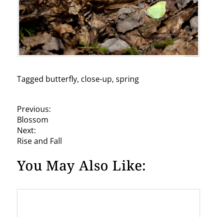
Tagged
butterfly
,
close-up
,
spring
P
Previous:
Blossom
o
Next:
s
Rise and Fall
t
You May Also Like:
n
a
v