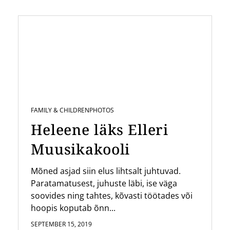
FAMILY & CHILDREN
PHOTOS
Heleene läks Elleri
Muusikakooli
Mõned asjad siin elus lihtsalt juhtuvad.
Paratamatusest, juhuste läbi, ise väga
soovides ning tahtes, kõvasti töötades või
hoopis koputab õnn...
SEPTEMBER 15, 2019