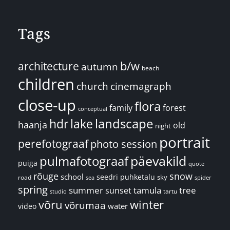
Tags
architecture
b/w
autumn
beach
children
church
cinemagraph
close-up
flora
family
forest
conceptual
landscape
hdr
lake
haanja
old
night
portrait
perefotograaf
photo session
päevakild
pulmafotograaf
puiga
quote
rõuge
snow
school
seedri puhketalu
sky
road
spider
sea
spring
summer
sunset
tamula
tree
tartu
studio
võru
winter
võrumaa
water
video