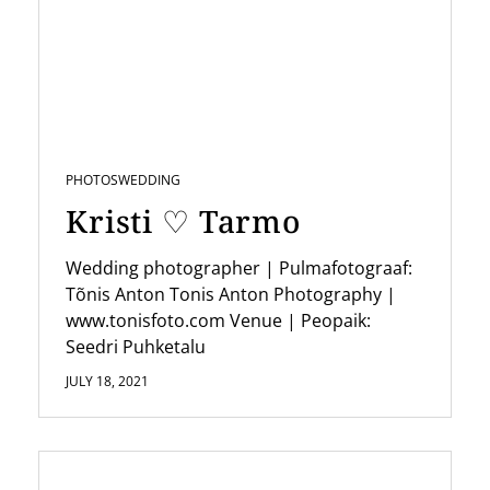
i
g
a
t
i
PHOTOS
WEDDING
o
Kristi ♡ Tarmo
n
Wedding photographer | Pulmafotograaf:
Tõnis Anton Tonis Anton Photography |
www.tonisfoto.com Venue | Peopaik:
Seedri Puhketalu
JULY 18, 2021