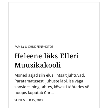
FAMILY & CHILDREN
PHOTOS
Heleene läks Elleri
Muusikakooli
Mõned asjad siin elus lihtsalt juhtuvad.
Paratamatusest, juhuste läbi, ise väga
soovides ning tahtes, kõvasti töötades või
hoopis koputab õnn...
SEPTEMBER 15, 2019