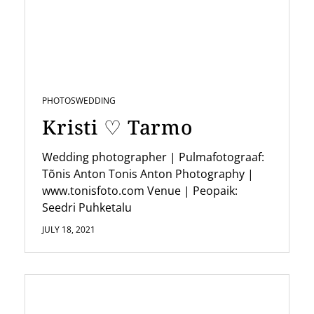
g
a
t
i
PHOTOS
WEDDING
o
Kristi ♡ Tarmo
n
Wedding photographer | Pulmafotograaf:
Tõnis Anton Tonis Anton Photography |
www.tonisfoto.com Venue | Peopaik:
Seedri Puhketalu
JULY 18, 2021