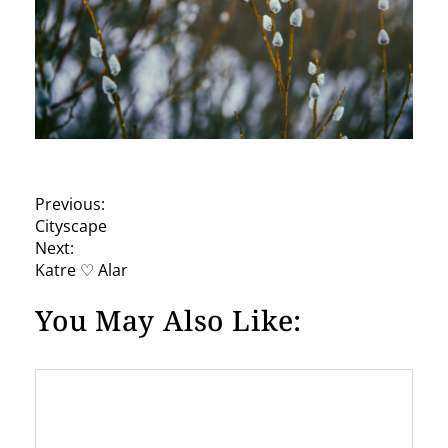
P
Previous:
Cityscape
o
Next:
s
Katre ♡ Alar
t
You May Also Like:
n
a
v
i