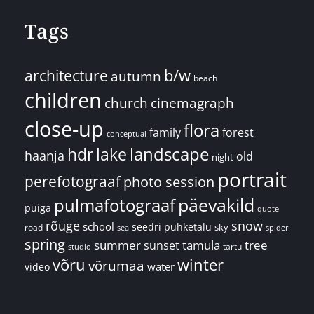
Tags
architecture
b/w
autumn
beach
children
church
cinemagraph
close-up
flora
family
forest
conceptual
landscape
hdr
lake
haanja
old
night
portrait
perefotograaf
photo session
päevakild
pulmafotograaf
puiga
quote
rõuge
snow
school
seedri puhketalu
sky
road
spider
sea
spring
summer
sunset
tamula
tree
tartu
studio
võru
winter
võrumaa
water
video