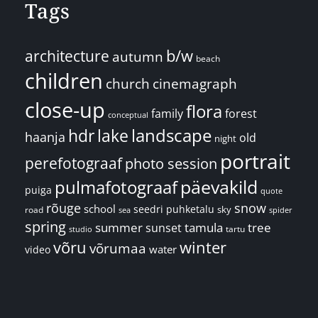
Tags
architecture
b/w
autumn
beach
children
church
cinemagraph
close-up
flora
family
forest
conceptual
landscape
hdr
lake
haanja
old
night
portrait
perefotograaf
photo session
päevakild
pulmafotograaf
puiga
quote
rõuge
snow
school
seedri puhketalu
sky
road
spider
sea
spring
summer
sunset
tamula
tree
tartu
studio
võru
winter
võrumaa
water
video