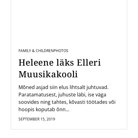
FAMILY & CHILDREN
PHOTOS
Heleene läks Elleri
Muusikakooli
Mõned asjad siin elus lihtsalt juhtuvad.
Paratamatusest, juhuste läbi, ise väga
soovides ning tahtes, kõvasti töötades või
hoopis koputab õnn...
SEPTEMBER 15, 2019