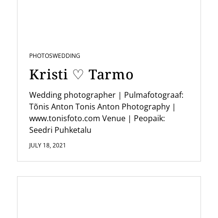
a
t
i
PHOTOS
WEDDING
o
Kristi ♡ Tarmo
n
Wedding photographer | Pulmafotograaf:
Tõnis Anton Tonis Anton Photography |
www.tonisfoto.com Venue | Peopaik:
Seedri Puhketalu
JULY 18, 2021