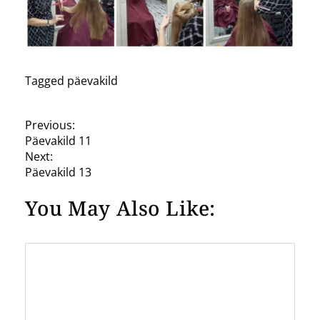
Tagged
päevakild
P
Previous:
Päevakild 11
o
Next:
s
Päevakild 13
t
You May Also Like:
n
a
v
i
g