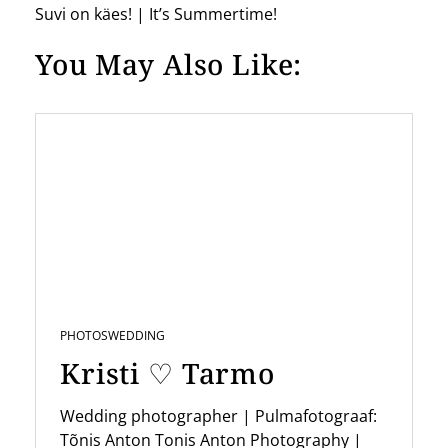
Suvi on käes! | It’s Summertime!
t
You May Also Like:
n
a
v
i
g
a
t
i
o
PHOTOS
WEDDING
n
Kristi ♡ Tarmo
Wedding photographer | Pulmafotograaf:
Tõnis Anton Tonis Anton Photography |