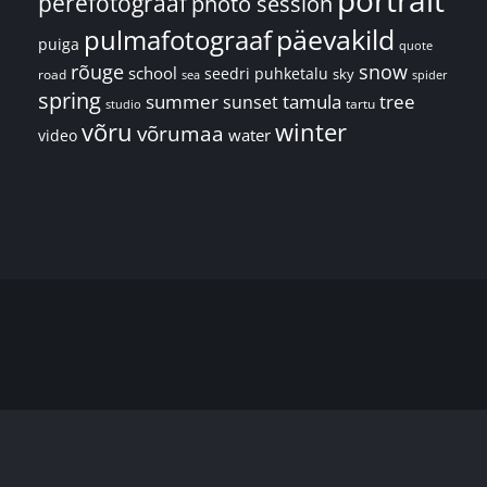
perefotograaf
photo session
päevakild
pulmafotograaf
puiga
quote
rõuge
snow
school
seedri puhketalu
sky
road
spider
sea
spring
summer
sunset
tamula
tree
tartu
studio
võru
winter
võrumaa
water
video