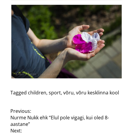
Tagged
children
,
sport
,
võru
,
võru kesklinna kool
P
Previous:
Nurme Nukk ehk “Elul pole vigagi, kui oled 8-
o
aastane”
s
Next: