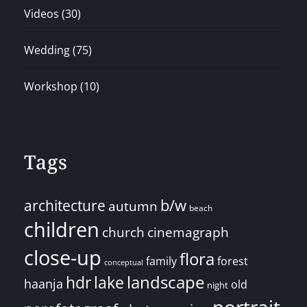
Videos
(30)
Wedding
(75)
Workshop
(10)
Tags
architecture
b/w
autumn
beach
children
church
cinemagraph
close-up
flora
family
forest
conceptual
landscape
hdr
lake
haanja
old
night
portrait