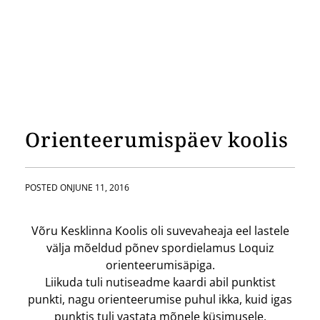
Orienteerumispäev koolis
POSTED ON
JUNE 11, 2016
Võru Kesklinna Koolis oli suvevaheaja eel lastele
välja mõeldud põnev spordielamus Loquiz
orienteerumisäpiga.
Liikuda tuli nutiseadme kaardi abil punktist
punkti, nagu orienteerumise puhul ikka, kuid igas
punktis tuli vastata mõnele küsimusele,