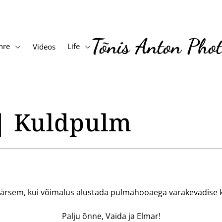
Tõnis Anton Pho
nre
Life
Videos
| Kuldpulm
äärsem, kui võimalus alustada pulmahooaega varakevadise 
Palju õnne, Vaida ja Elmar!