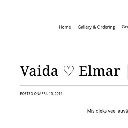
S
k
i
p
Ge
Home
Gallery & Ordering
t
o
c
o
n
t
Vaida ♡ Elmar 
e
n
t
POSTED ON
APRIL 15, 2016
Mis oleks veel auv