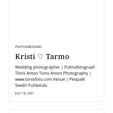
v
i
g
a
t
i
PHOTOS
WEDDING
o
Kristi ♡ Tarmo
n
Wedding photographer | Pulmafotograaf:
Tõnis Anton Tonis Anton Photography |
www.tonisfoto.com Venue | Peopaik:
Seedri Puhketalu
JULY 18, 2021