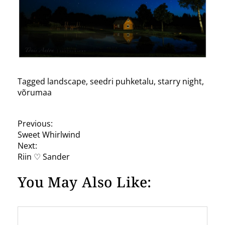
Tagged
landscape
,
seedri puhketalu
,
starry night
,
võrumaa
P
Previous:
Sweet Whirlwind
o
Next:
s
Riin ♡ Sander
t
You May Also Like:
n
a