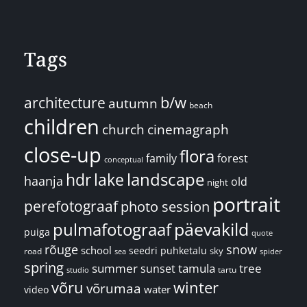
Tags
architecture
b/w
autumn
beach
children
church
cinemagraph
close-up
flora
family
forest
conceptual
landscape
hdr
lake
haanja
old
night
portrait
perefotograaf
photo session
päevakild
pulmafotograaf
puiga
quote
rõuge
snow
school
seedri puhketalu
sky
road
spider
sea
spring
summer
sunset
tamula
tree
tartu
studio
võru
winter
võrumaa
water
video