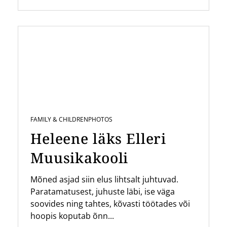
FAMILY & CHILDREN
PHOTOS
Heleene läks Elleri
Muusikakooli
Mõned asjad siin elus lihtsalt juhtuvad.
Paratamatusest, juhuste läbi, ise väga
soovides ning tahtes, kõvasti töötades või
hoopis koputab õnn...