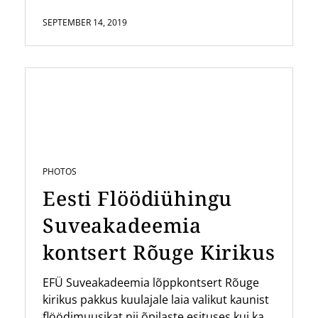
SEPTEMBER 14, 2019
PHOTOS
Eesti Flöödiühingu
Suveakadeemia
kontsert Rõuge Kirikus
EFÜ Suveakadeemia lõppkontsert Rõuge
kirikus pakkus kuulajale laia valikut kaunist
flöödimuusikat nii õpilaste esituses kui ka