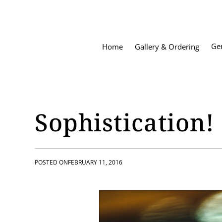
S
k
i
p
Ge
Home
Gallery & Ordering
t
o
c
o
n
t
Sophistication!
e
n
t
POSTED ON
FEBRUARY 11, 2016