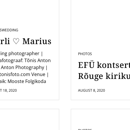
S
WEDDING
rli ♡ Marius
ing photographer |
PHOTOS
fotograaf: Tõnis Anton
EFÜ kontser
 Anton Photography |
Rõuge kirik
tonisfoto.com Venue |
ik: Mooste Folgikoda
 18, 2020
AUGUST 8, 2020