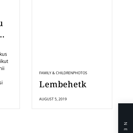
u
mi
ikus
us
ikut
nii
FAMILY & CHILDREN
PHOTOS
Lembehetk
si
AUGUST 5, 2019