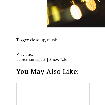
Tagged
close-up
,
music
P
Previous:
Lumemuinasjutt | Snow Tale
o
You May Also Like:
s
t
n
a
v