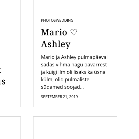
PHOTOS
WEDDING
Mario ♡
Ashley
Mario ja Ashley pulmapäeval
sadas vihma nagu oavarrest
t
ja kuigi ilm oli lisaks ka üsna
us
külm, olid pulmaliste
südamed soojad...
SEPTEMBER 21, 2019