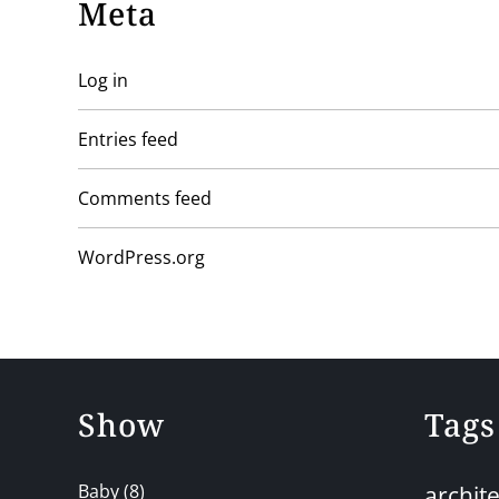
Meta
Log in
Entries feed
Comments feed
WordPress.org
Show
Tags
Baby
(8)
archit