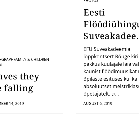
PHOTOS
Eesti
Flöödiühing
Suveakadee
a kontsert
EFÜ Suveakadeemia
lõppkontsert Rõuge kir
Rõuge Kirik
AGRAPH
FAMILY & CHILDREN
pakkus kuulajale laia val
S
kaunist flöödimuusikat 
aves they
õpilaste esituses kui ka
 falling
absoluutset meistriklas
õpetajatelt. ♫...
BER 14, 2019
AUGUST 6, 2019