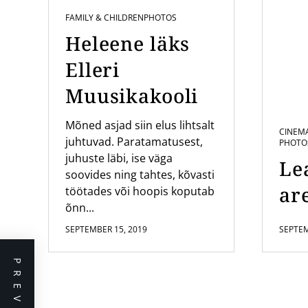
FAMILY & CHILDREN
PHOTOS
Heleene läks
Elleri
Muusikakooli
Mõned asjad siin elus lihtsalt
CINEM
juhtuvad. Paratamatusest,
PHOTO
juhuste läbi, ise väga
Le
soovides ning tahtes, kõvasti
are
töötades või hoopis koputab
õnn...
SEPTEMBER 15, 2019
SEPTEM