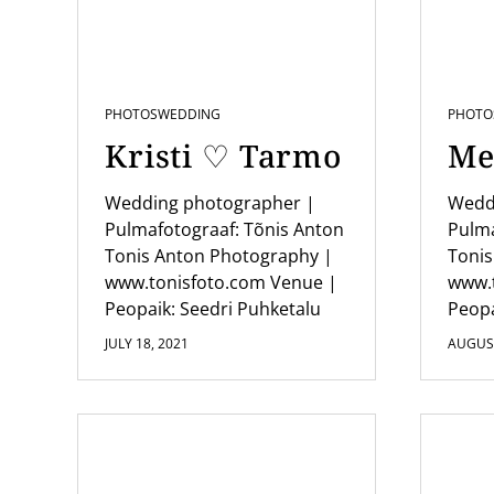
i
g
a
PHOTOS
WEDDING
PHOTO
t
Kristi ♡ Tarmo
Me
i
o
Wedding photographer |
Wedd
Pulmafotograaf: Tõnis Anton
Pulma
n
Tonis Anton Photography |
Tonis
www.tonisfoto.com Venue |
www.
Peopaik: Seedri Puhketalu
Peopa
JULY 18, 2021
AUGUST