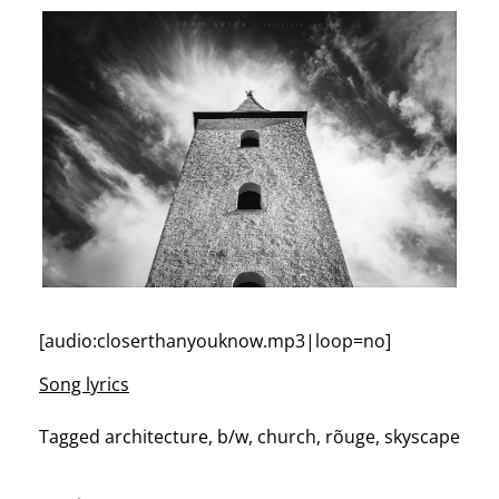
[audio:closerthanyouknow.mp3|loop=no]
Song lyrics
Tagged
architecture
,
b/w
,
church
,
rõuge
,
skyscape