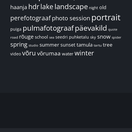
landscape
hdr
lake
haanja
old
night
portrait
perefotograaf
photo session
päevakild
pulmafotograaf
puiga
quote
rõuge
snow
school
seedri puhketalu
sky
road
spider
sea
spring
summer
sunset
tamula
tree
tartu
studio
võru
winter
võrumaa
water
video