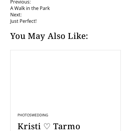
P
Previous:
A Walk in the Park
o
Next:
s
Just Perfect!
t
You May Also Like:
n
a
v
i
g
a
t
i
PHOTOS
WEDDING
o
Kristi ♡ Tarmo
n