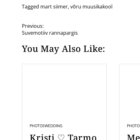
Tagged
mart siimer
,
võru muusikakool
P
Previous:
Suvemotiiv rannapargis
o
You May Also Like:
s
t
n
a
v
i
g
a
PHOTOS
WEDDING
PHOTO
t
Kristi ♡ Tarmo
Me