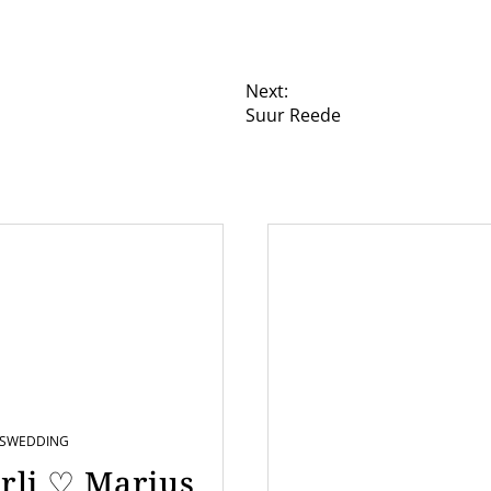
Next:
Suur Reede
S
WEDDING
rli ♡ Marius