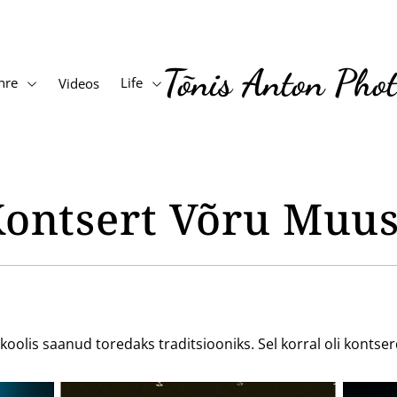
Tõnis Anton Pho
nre
Life
Videos
Kontsert Võru Muus
lis saanud toredaks traditsiooniks. Sel korral oli kontserd