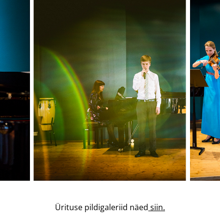
Ürituse pildigaleriid näed
siin.