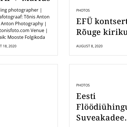
ing photographer |
PHOTOS
fotograaf: Tõnis Anton
EFÜ kontser
 Anton Photography |
Rõuge kirik
tonisfoto.com Venue |
ik: Mooste Folgikoda
 18, 2020
AUGUST 8, 2020
PHOTOS
Eesti
Flöödiühing
Suveakadee