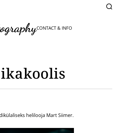
S
e
a
r
tography
c
CONTACT & INFO
h
ikakoolis
ikülaliseks helilooja Mart Siimer.