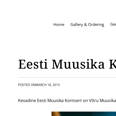
S
k
i
p
Ge
Home
Gallery & Ordering
t
o
c
o
n
t
Eesti Muusika 
e
n
t
POSTED ON
MARCH 18, 2015
Kevadine Eesti Muusika Kontsert on Võru Muusikakoo