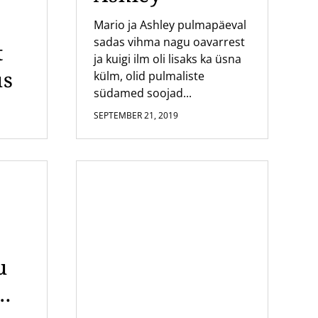
Mario ja Ashley pulmapäeval
sadas vihma nagu oavarrest
t
ja kuigi ilm oli lisaks ka üsna
us
külm, olid pulmaliste
südamed soojad...
SEPTEMBER 21, 2019
u
mi