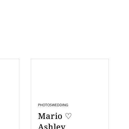
PHOTOS
WEDDING
Mario ♡
Ashley