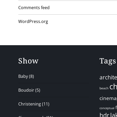
Comments feed
WordPress.org
Show
Tags
Baby
(8)
archit
ch
beach
Boudoir
(5)
cinema
Christening
(11)
conceptual
hdr
la