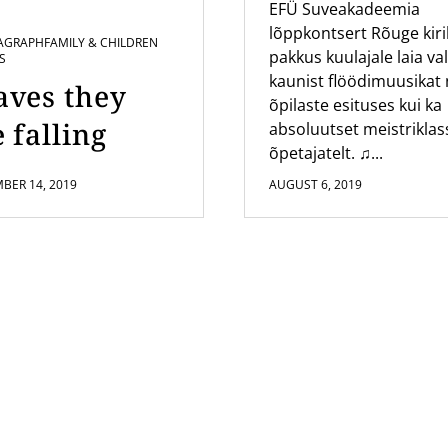
a kontsert
EFÜ Suveakadeemia
lõppkontsert Rõuge kir
Rõuge Kirik
AGRAPH
FAMILY & CHILDREN
pakkus kuulajale laia val
S
kaunist flöödimuusikat 
aves they
õpilaste esituses kui ka
 falling
absoluutset meistriklas
õpetajatelt. ♫...
BER 14, 2019
AUGUST 6, 2019