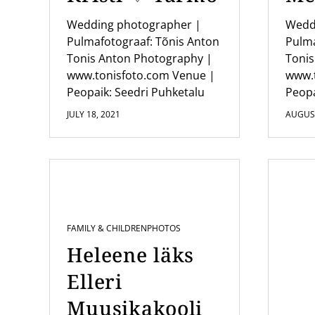
i
o
Wedding photographer |
Wedd
Pulmafotograaf: Tõnis Anton
Pulma
n
Tonis Anton Photography |
Tonis
www.tonisfoto.com Venue |
www.
Peopaik: Seedri Puhketalu
Peopa
JULY 18, 2021
AUGUST
FAMILY & CHILDREN
PHOTOS
Heleene läks
Elleri
Muusikakooli