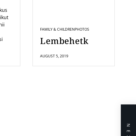
ikus
us
ikut
nii
FAMILY & CHILDREN
PHOTOS
Lembehetk
si
AUGUST 5, 2019
NEXT