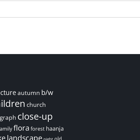
ecture
b/w
autumn
ildren
church
close-up
graph
flora
haanja
family
forest
landscape
ke
old
night