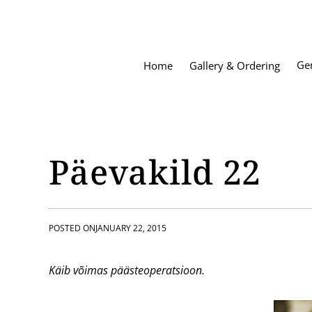
S
k
i
p
Ge
Home
Gallery & Ordering
t
o
c
o
n
t
Päevakild 22
e
n
t
POSTED ON
JANUARY 22, 2015
Käib võimas päästeoperatsioon.