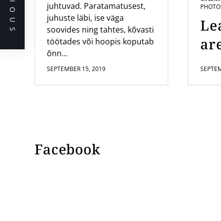
PREVIOUS
juhtuvad. Paratamatusest,
PHOTO
juhuste läbi, ise väga
Le
soovides ning tahtes, kõvasti
are
töötades või hoopis koputab
õnn...
SEPTEMBER 15, 2019
SEPTEM
Facebook