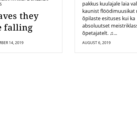
pakkus kuulajale laia val
S
kaunist flöödimuusikat 
aves they
õpilaste esituses kui ka
 falling
absoluutset meistriklas
õpetajatelt. ♫...
BER 14, 2019
AUGUST 6, 2019