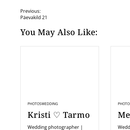
P
Previous:
Päevakild 21
o
You May Also Like:
s
t
n
a
v
i
g
a
PHOTOS
WEDDING
PHOTO
t
Kristi ♡ Tarmo
Me
i
o
Wedding photographer |
Wedd