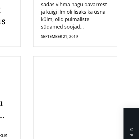
sadas vihma nagu oavarrest
t
ja kuigi ilm oli lisaks ka üsna
us
külm, olid pulmaliste
südamed soojad...
SEPTEMBER 21, 2019
u
mi
ikus
us