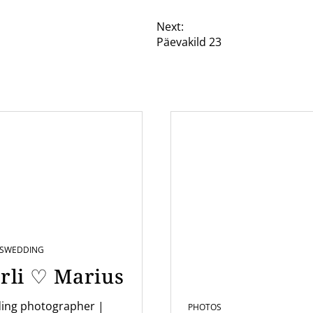
Next:
Päevakild 23
S
WEDDING
rli ♡ Marius
ing photographer |
PHOTOS