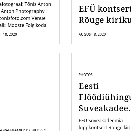
fotograaf: Tõnis Anton
EFÜ kontser
 Anton Photography |
Rõuge kirik
tonisfoto.com Venue |
ik: Mooste Folgikoda
 18, 2020
AUGUST 8, 2020
PHOTOS
Eesti
Flöödiühing
Suveakadee
a kontsert
EFÜ Suveakadeemia
lõppkontsert Rõuge kir
Rõuge Kirik
AGRAPH
FAMILY & CHILDREN