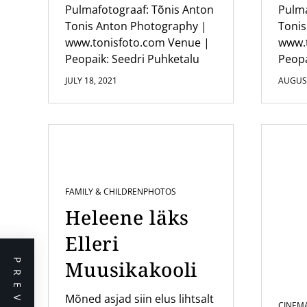
Pulmafotograaf: Tõnis Anton
Pulma
n
Tonis Anton Photography |
Tonis
www.tonisfoto.com Venue |
www.
Peopaik: Seedri Puhketalu
Peopa
JULY 18, 2021
AUGUST
FAMILY & CHILDREN
PHOTOS
Heleene läks
Elleri
Muusikakooli
Mõned asjad siin elus lihtsalt
CINEM