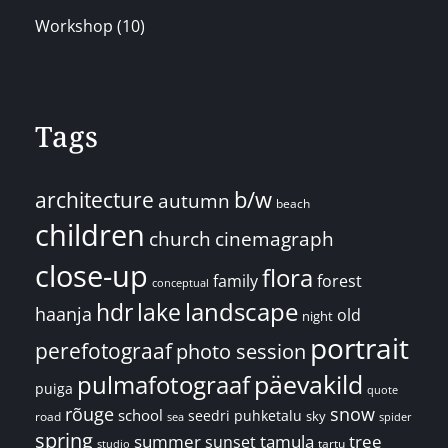
Workshop
(10)
Tags
architecture
b/w
autumn
beach
children
church
cinemagraph
close-up
flora
family
forest
conceptual
landscape
hdr
lake
haanja
old
night
portrait
perefotograaf
photo session
päevakild
pulmafotograaf
puiga
quote
rõuge
snow
school
seedri puhketalu
sky
road
spider
sea
spring
summer
sunset
tamula
tree
tartu
studio