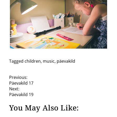
Tagged
children
,
music
,
päevakild
P
Previous:
Päevakild 17
o
Next:
s
Päevakild 19
t
You May Also Like:
n