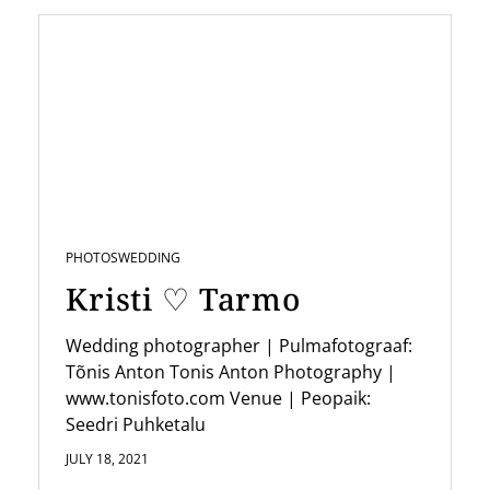
a
v
i
g
a
t
i
PHOTOS
WEDDING
o
Kristi ♡ Tarmo
n
Wedding photographer | Pulmafotograaf:
Tõnis Anton Tonis Anton Photography |
www.tonisfoto.com Venue | Peopaik:
Seedri Puhketalu
JULY 18, 2021