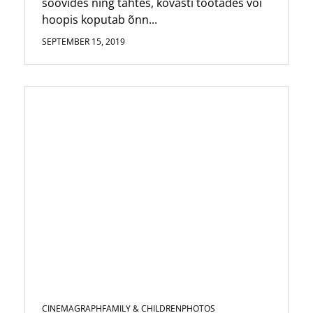
soovides ning tahtes, kõvasti töötades või
hoopis koputab õnn...
SEPTEMBER 15, 2019
CINEMAGRAPH
FAMILY & CHILDREN
PHOTOS