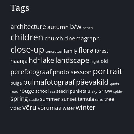
Tags
architecture
b/w
autumn
beach
children
church
cinemagraph
close-up
flora
family
forest
conceptual
landscape
hdr
lake
haanja
old
night
portrait
perefotograaf
photo session
päevakild
pulmafotograaf
puiga
quote
rõuge
snow
school
seedri puhketalu
sky
road
spider
sea
spring
summer
sunset
tamula
tree
tartu
studio
võru
winter
võrumaa
water
video