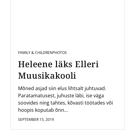
FAMILY & CHILDREN
PHOTOS
Heleene läks Elleri
Muusikakooli
Mõned asjad siin elus lihtsalt juhtuvad.
Paratamatusest, juhuste läbi, ise väga
soovides ning tahtes, kõvasti töötades või
hoopis koputab õnn...
SEPTEMBER 15, 2019