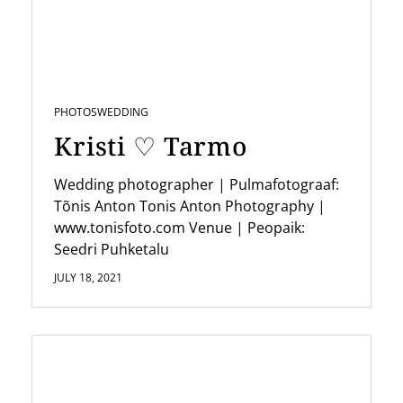
g
a
t
i
PHOTOS
WEDDING
o
Kristi ♡ Tarmo
n
Wedding photographer | Pulmafotograaf:
Tõnis Anton Tonis Anton Photography |
www.tonisfoto.com Venue | Peopaik:
Seedri Puhketalu
JULY 18, 2021