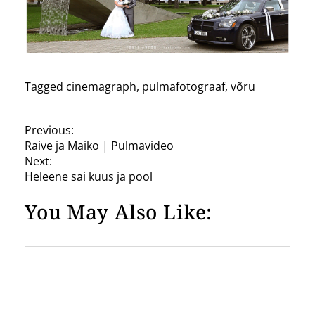
Tagged
cinemagraph
,
pulmafotograaf
,
võru
P
Previous:
Raive ja Maiko | Pulmavideo
o
Next:
s
Heleene sai kuus ja pool
t
You May Also Like:
n
a
v
i