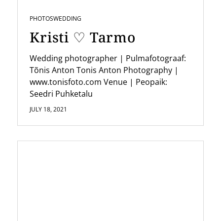
i
PHOTOS
WEDDING
o
Kristi ♡ Tarmo
n
Wedding photographer | Pulmafotograaf:
Tõnis Anton Tonis Anton Photography |
www.tonisfoto.com Venue | Peopaik:
Seedri Puhketalu
JULY 18, 2021