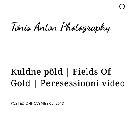
S
S
k
e
a
i
r
p
Tõnis Anton Photography
c
M
t
h
e
n
o
u
c
o
n
t
Kuldne põld | Fields Of
e
n
Gold | Peresessiooni video
t
POSTED ON
NOVEMBER 7, 2013