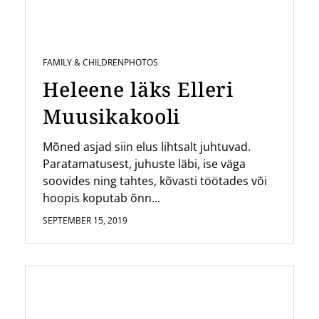
FAMILY & CHILDREN
PHOTOS
Heleene läks Elleri
Muusikakooli
Mõned asjad siin elus lihtsalt juhtuvad.
Paratamatusest, juhuste läbi, ise väga
soovides ning tahtes, kõvasti töötades või
hoopis koputab õnn...
SEPTEMBER 15, 2019