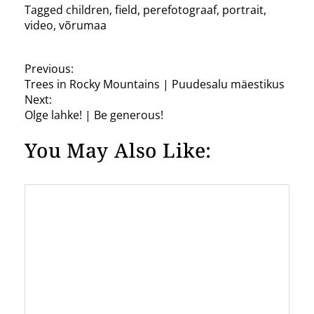
Tagged
children
,
field
,
perefotograaf
,
portrait
,
video
,
võrumaa
P
Previous:
Trees in Rocky Mountains | Puudesalu mäestikus
o
Next:
s
Olge lahke! | Be generous!
t
You May Also Like:
n
a
v
i
g
a
t