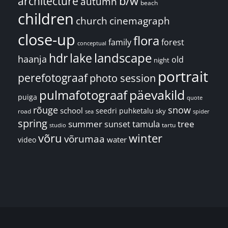
architecture
b/w
autumn
beach
children
church
cinemagraph
close-up
flora
family
forest
conceptual
landscape
hdr
lake
haanja
old
night
portrait
perefotograaf
photo session
päevakild
pulmafotograaf
puiga
quote
rõuge
snow
school
seedri puhketalu
sky
road
spider
sea
spring
summer
sunset
tamula
tree
tartu
studio
võru
winter
võrumaa
water
video