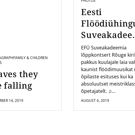
PHOTOS
Eesti
Flöödiühing
Suveakadee
a kontsert
EFÜ Suveakadeemia
lõppkontsert Rõuge kir
Rõuge Kirik
AGRAPH
FAMILY & CHILDREN
pakkus kuulajale laia val
S
kaunist flöödimuusikat 
aves they
õpilaste esituses kui ka
 falling
absoluutset meistriklas
õpetajatelt. ♫...
BER 14, 2019
AUGUST 6, 2019