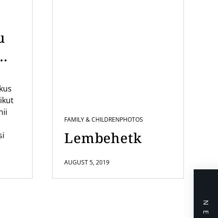
u
mi
ikus
us
ikut
nii
FAMILY & CHILDREN
PHOTOS
Lembehetk
si
AUGUST 5, 2019