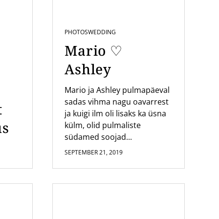
PHOTOS
WEDDING
Mario ♡
Ashley
Mario ja Ashley pulmapäeval
sadas vihma nagu oavarrest
t
ja kuigi ilm oli lisaks ka üsna
us
külm, olid pulmaliste
südamed soojad...
SEPTEMBER 21, 2019