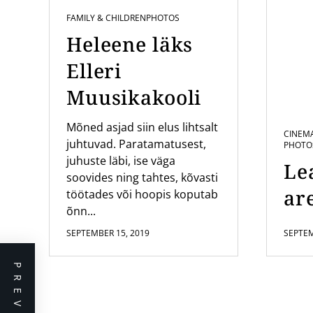
FAMILY & CHILDREN
PHOTOS
Heleene läks
Elleri
Muusikakooli
Mõned asjad siin elus lihtsalt
CINEM
juhtuvad. Paratamatusest,
PHOTO
juhuste läbi, ise väga
Le
soovides ning tahtes, kõvasti
are
töötades või hoopis koputab
õnn...
SEPTEMBER 15, 2019
SEPTEM