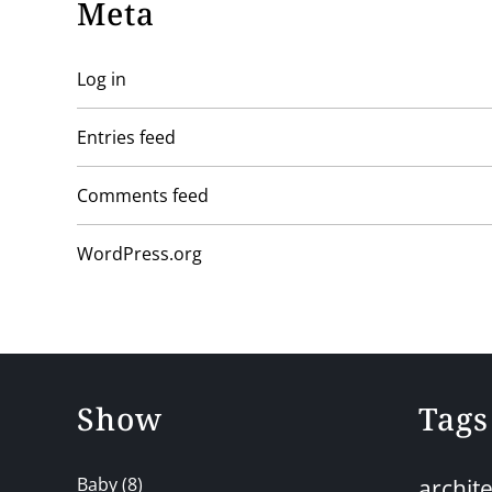
Meta
Log in
Entries feed
Comments feed
WordPress.org
Show
Tags
Baby
(8)
archit