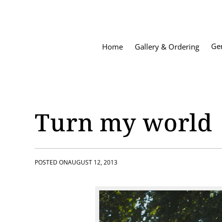
S
k
i
p
Ge
Home
Gallery & Ordering
t
o
c
o
n
t
Turn my world
e
n
t
POSTED ON
AUGUST 12, 2013