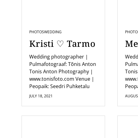
i
g
a
PHOTOS
WEDDING
PHOTO
t
Kristi ♡ Tarmo
Me
i
o
Wedding photographer |
Wedd
Pulmafotograaf: Tõnis Anton
Pulma
n
Tonis Anton Photography |
Tonis
www.tonisfoto.com Venue |
www.
Peopaik: Seedri Puhketalu
Peopa
JULY 18, 2021
AUGUST