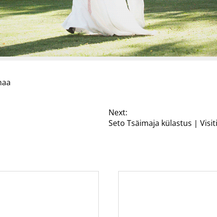
maa
Next:
Seto Tsäimaja külastus | Visi