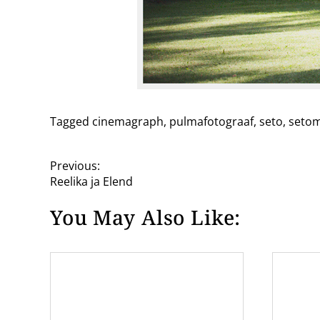
Tagged
cinemagraph
,
pulmafotograaf
,
seto
,
seto
P
Previous:
Reelika ja Elend
o
You May Also Like:
s
t
n
a
v