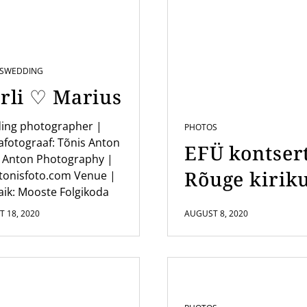
S
WEDDING
rli ♡ Marius
ing photographer |
PHOTOS
fotograaf: Tõnis Anton
EFÜ kontser
 Anton Photography |
Rõuge kirik
tonisfoto.com Venue |
ik: Mooste Folgikoda
 18, 2020
AUGUST 8, 2020