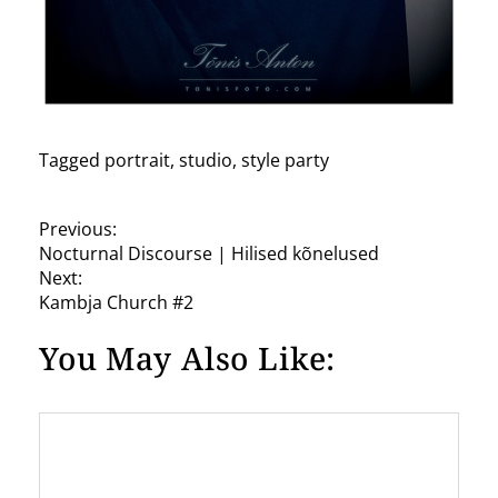
Tagged
portrait
,
studio
,
style party
P
Previous:
Nocturnal Discourse | Hilised kõnelused
o
Next:
s
Kambja Church #2
t
You May Also Like:
n
a
v
i