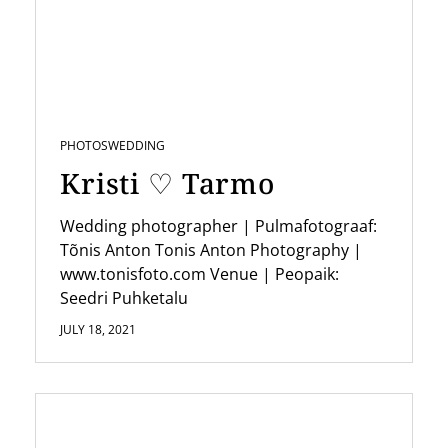
g
a
t
i
PHOTOS
WEDDING
o
Kristi ♡ Tarmo
n
Wedding photographer | Pulmafotograaf:
Tõnis Anton Tonis Anton Photography |
www.tonisfoto.com Venue | Peopaik:
Seedri Puhketalu
JULY 18, 2021