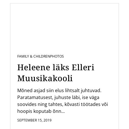
FAMILY & CHILDREN
PHOTOS
Heleene läks Elleri
Muusikakooli
Mõned asjad siin elus lihtsalt juhtuvad.
Paratamatusest, juhuste läbi, ise väga
soovides ning tahtes, kõvasti töötades või
hoopis koputab õnn...
SEPTEMBER 15, 2019