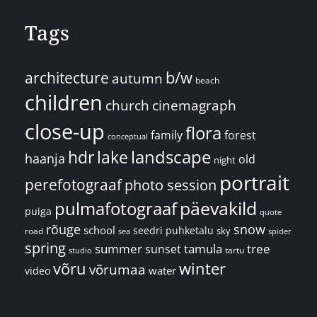
Tags
architecture
b/w
autumn
beach
children
church
cinemagraph
close-up
flora
family
forest
conceptual
landscape
hdr
lake
haanja
old
night
portrait
perefotograaf
photo session
päevakild
pulmafotograaf
puiga
quote
rõuge
snow
school
seedri puhketalu
sky
road
spider
sea
spring
summer
sunset
tamula
tree
tartu
studio
võru
winter
võrumaa
water
video