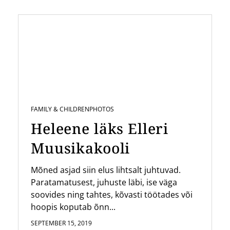
FAMILY & CHILDREN
PHOTOS
Heleene läks Elleri
Muusikakooli
Mõned asjad siin elus lihtsalt juhtuvad.
Paratamatusest, juhuste läbi, ise väga
soovides ning tahtes, kõvasti töötades või
hoopis koputab õnn...
SEPTEMBER 15, 2019