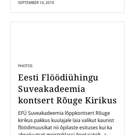
SEPTEMBER 14, 2019
PHOTOS
Eesti Flöödiühingu
Suveakadeemia
kontsert Rõuge Kirikus
EFÜ Suveakadeemia lõppkontsert Rõuge
kirikus pakkus kuulajale laia valikut kaunist
flöödimuusikat nii õpilaste esituses kui ka
absoluutset meistriklassi õpetajatelt. ♫...