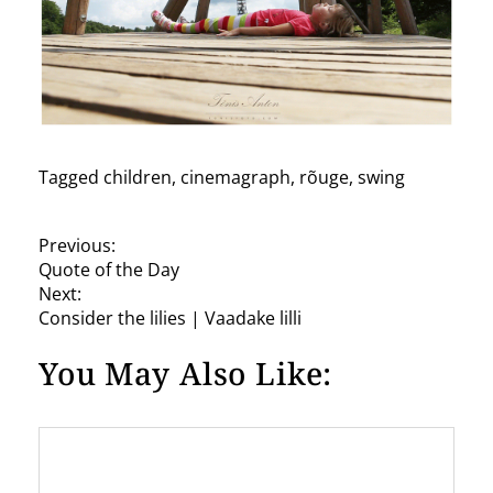
Tagged
children
,
cinemagraph
,
rõuge
,
swing
P
Previous:
Quote of the Day
o
Next:
s
Consider the lilies | Vaadake lilli
t
You May Also Like:
n
a
v