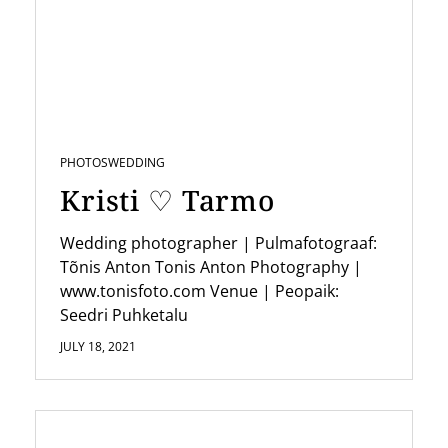
i
g
a
t
i
PHOTOS
WEDDING
o
Kristi ♡ Tarmo
n
Wedding photographer | Pulmafotograaf:
Tõnis Anton Tonis Anton Photography |
www.tonisfoto.com Venue | Peopaik:
Seedri Puhketalu
JULY 18, 2021