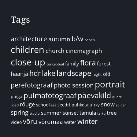
Tags
architecture
b/w
autumn
beach
children
church
cinemagraph
close-up
flora
family
forest
conceptual
landscape
hdr
lake
haanja
old
night
portrait
perefotograaf
photo session
päevakild
pulmafotograaf
puiga
quote
rõuge
snow
school
seedri puhketalu
sky
road
spider
sea
spring
summer
sunset
tamula
tree
tartu
studio
võru
winter
võrumaa
water
video