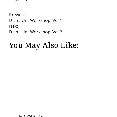
P
Previous:
Diana Unt Workshop. Vol 1
o
Next:
s
Diana Unt Workshop. Vol 2
t
You May Also Like:
n
a
v
i
g
a
t
i
PHOTOS
WEDDING