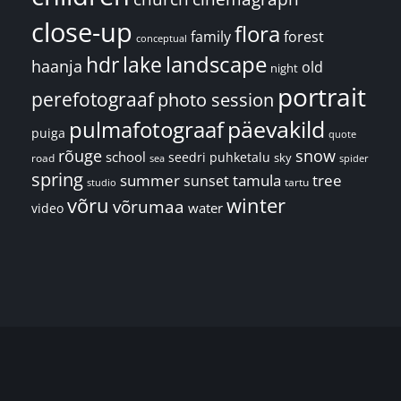
close-up
flora
family
forest
conceptual
landscape
hdr
lake
haanja
old
night
portrait
perefotograaf
photo session
päevakild
pulmafotograaf
puiga
quote
rõuge
snow
school
seedri puhketalu
sky
road
spider
sea
spring
summer
sunset
tamula
tree
tartu
studio
võru
winter
võrumaa
water
video