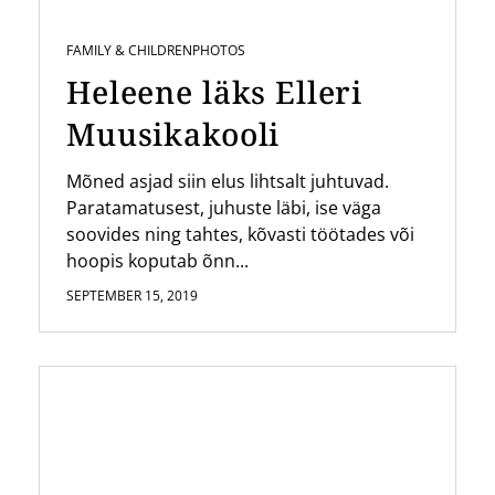
FAMILY & CHILDREN
PHOTOS
Heleene läks Elleri
Muusikakooli
Mõned asjad siin elus lihtsalt juhtuvad.
Paratamatusest, juhuste läbi, ise väga
soovides ning tahtes, kõvasti töötades või
hoopis koputab õnn...
SEPTEMBER 15, 2019