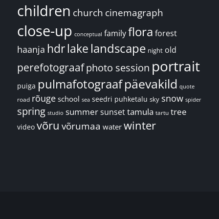
children
church
cinemagraph
close-up
flora
family
forest
conceptual
landscape
hdr
lake
haanja
old
night
portrait
perefotograaf
photo session
päevakild
pulmafotograaf
puiga
quote
rõuge
snow
school
seedri puhketalu
sky
road
spider
sea
spring
summer
sunset
tamula
tree
tartu
studio
võru
winter
võrumaa
water
video