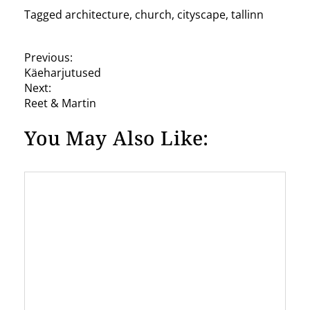
Tagged
architecture
,
church
,
cityscape
,
tallinn
P
Previous:
Käeharjutused
o
Next:
s
Reet & Martin
t
You May Also Like:
n
a
v
i
g
a
t