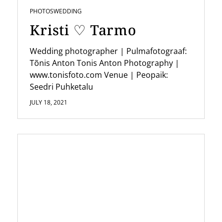
i
PHOTOS
WEDDING
o
Kristi ♡ Tarmo
n
Wedding photographer | Pulmafotograaf:
Tõnis Anton Tonis Anton Photography |
www.tonisfoto.com Venue | Peopaik:
Seedri Puhketalu
JULY 18, 2021