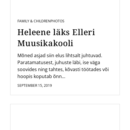
FAMILY & CHILDREN
PHOTOS
Heleene läks Elleri
Muusikakooli
Mõned asjad siin elus lihtsalt juhtuvad.
Paratamatusest, juhuste läbi, ise väga
soovides ning tahtes, kõvasti töötades või
hoopis koputab õnn...
SEPTEMBER 15, 2019