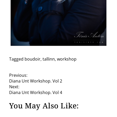
Tagged
boudoir
,
tallinn
,
workshop
P
Previous:
Diana Unt Workshop. Vol 2
o
Next:
s
Diana Unt Workshop. Vol 4
t
You May Also Like:
n