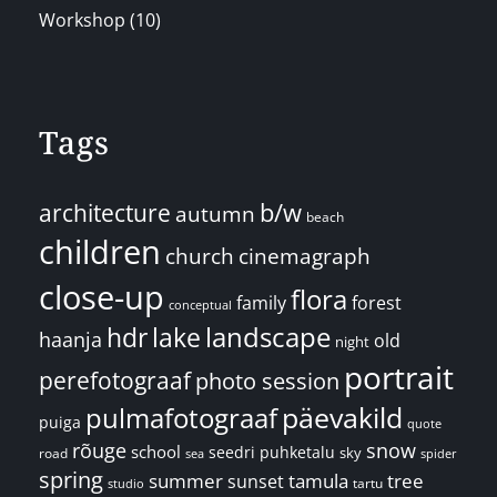
Workshop
(10)
Tags
architecture
b/w
autumn
beach
children
church
cinemagraph
close-up
flora
family
forest
conceptual
landscape
hdr
lake
haanja
old
night
portrait
perefotograaf
photo session
päevakild
pulmafotograaf
puiga
quote
rõuge
snow
school
seedri puhketalu
sky
road
spider
sea
spring
summer
sunset
tamula
tree
tartu
studio