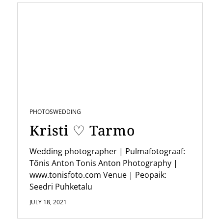
a
v
i
g
a
t
i
PHOTOS
WEDDING
o
Kristi ♡ Tarmo
n
Wedding photographer | Pulmafotograaf:
Tõnis Anton Tonis Anton Photography |
www.tonisfoto.com Venue | Peopaik:
Seedri Puhketalu
JULY 18, 2021