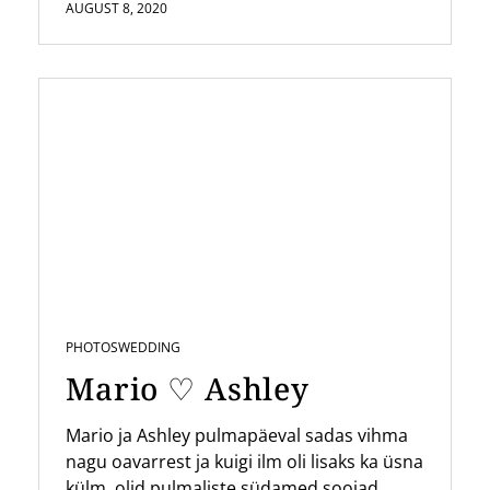
AUGUST 8, 2020
PHOTOS
WEDDING
Mario ♡ Ashley
Mario ja Ashley pulmapäeval sadas vihma
nagu oavarrest ja kuigi ilm oli lisaks ka üsna
külm, olid pulmaliste südamed soojad...