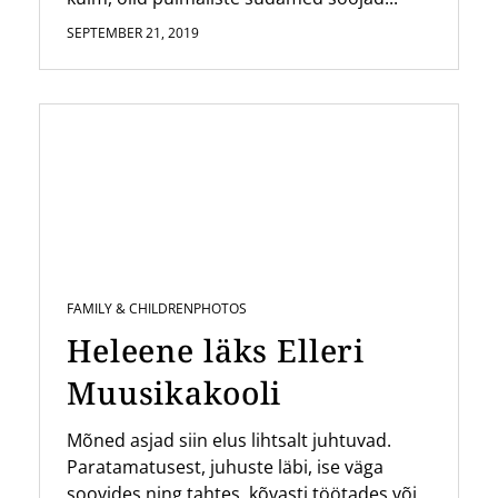
SEPTEMBER 21, 2019
FAMILY & CHILDREN
PHOTOS
Heleene läks Elleri
Muusikakooli
Mõned asjad siin elus lihtsalt juhtuvad.
Paratamatusest, juhuste läbi, ise väga
soovides ning tahtes, kõvasti töötades või