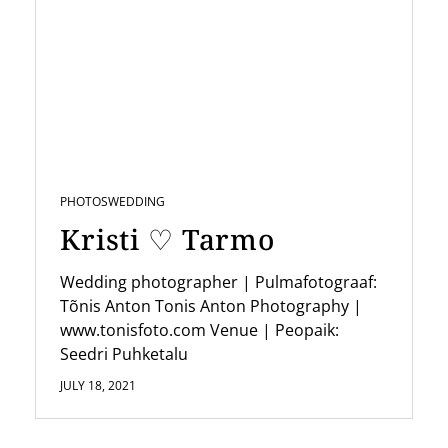
v
i
g
a
t
i
PHOTOS
WEDDING
o
Kristi ♡ Tarmo
n
Wedding photographer | Pulmafotograaf:
Tõnis Anton Tonis Anton Photography |
www.tonisfoto.com Venue | Peopaik:
Seedri Puhketalu
JULY 18, 2021