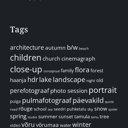
Tags
architecture
b/w
autumn
beach
children
church
cinemagraph
close-up
flora
family
forest
conceptual
landscape
hdr
lake
haanja
old
night
portrait
perefotograaf
photo session
päevakild
pulmafotograaf
puiga
quote
rõuge
snow
school
seedri puhketalu
sky
road
spider
sea
spring
summer
sunset
tamula
tree
tartu
studio
võru
winter
võrumaa
water
video