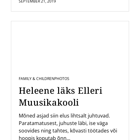
SEPTEMBER 21, 2019
FAMILY & CHILDREN
PHOTOS
Heleene läks Elleri
Muusikakooli
Mõned asjad siin elus lihtsalt juhtuvad.
Paratamatusest, juhuste läbi, ise väga
soovides ning tahtes, kõvasti töötades või
hoopis koputab õnn...