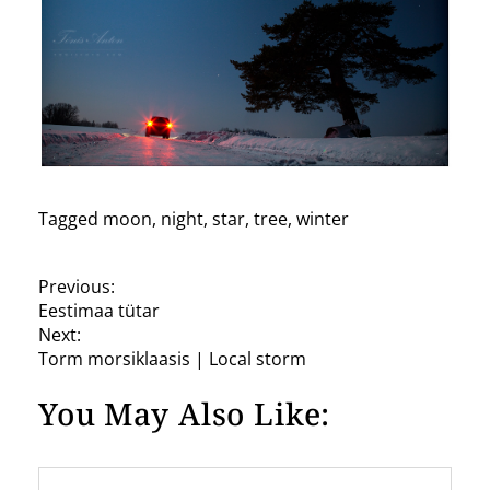
Tagged
moon
,
night
,
star
,
tree
,
winter
P
Previous:
Eestimaa tütar
o
Next:
s
Torm morsiklaasis | Local storm
t
You May Also Like:
n
a