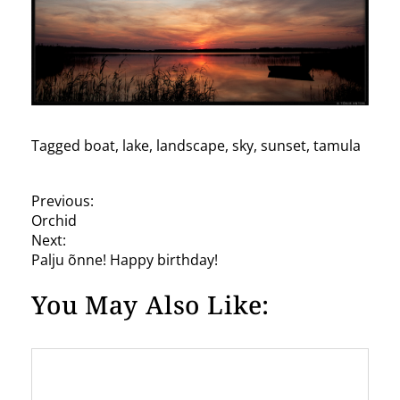
Tagged
boat
,
lake
,
landscape
,
sky
,
sunset
,
tamula
P
Previous:
Orchid
o
Next:
s
Palju õnne! Happy birthday!
t
You May Also Like:
n
a
v