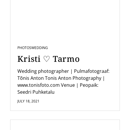
i
g
a
t
i
PHOTOS
WEDDING
o
Kristi ♡ Tarmo
n
Wedding photographer | Pulmafotograaf:
Tõnis Anton Tonis Anton Photography |
www.tonisfoto.com Venue | Peopaik:
Seedri Puhketalu
JULY 18, 2021