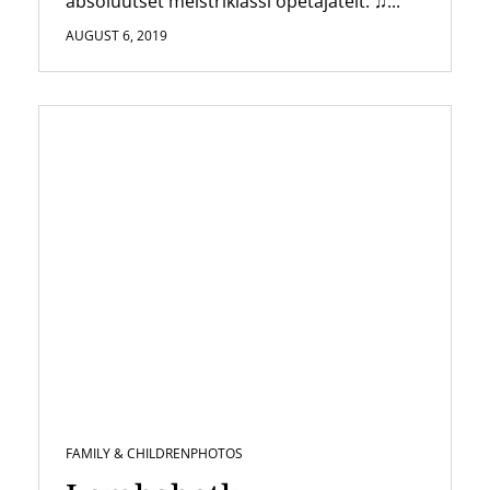
absoluutset meistriklassi õpetajatelt. ♫...
AUGUST 6, 2019
FAMILY & CHILDREN
PHOTOS