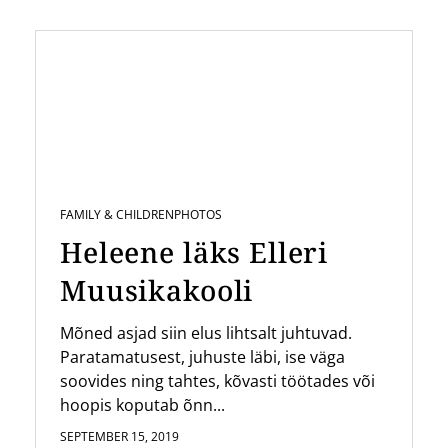
FAMILY & CHILDREN
PHOTOS
Heleene läks Elleri
Muusikakooli
Mõned asjad siin elus lihtsalt juhtuvad.
Paratamatusest, juhuste läbi, ise väga
soovides ning tahtes, kõvasti töötades või
hoopis koputab õnn...
SEPTEMBER 15, 2019