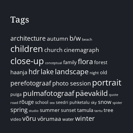
Tags
architecture
b/w
autumn
beach
children
church
cinemagraph
close-up
flora
family
forest
conceptual
landscape
hdr
lake
haanja
old
night
portrait
perefotograaf
photo session
päevakild
pulmafotograaf
puiga
quote
rõuge
snow
school
seedri puhketalu
sky
road
spider
sea
spring
summer
sunset
tamula
tree
tartu
studio
võru
winter
võrumaa
water
video