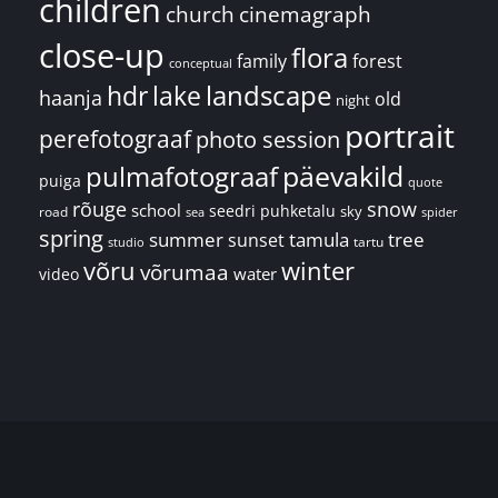
children
church
cinemagraph
close-up
flora
family
forest
conceptual
landscape
hdr
lake
haanja
old
night
portrait
perefotograaf
photo session
päevakild
pulmafotograaf
puiga
quote
rõuge
snow
school
seedri puhketalu
sky
road
spider
sea
spring
summer
sunset
tamula
tree
tartu
studio
võru
winter
võrumaa
water
video