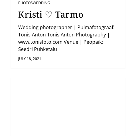
PHOTOS
WEDDING
o
Kristi ♡ Tarmo
n
Wedding photographer | Pulmafotograaf:
Tõnis Anton Tonis Anton Photography |
www.tonisfoto.com Venue | Peopaik:
Seedri Puhketalu
JULY 18, 2021