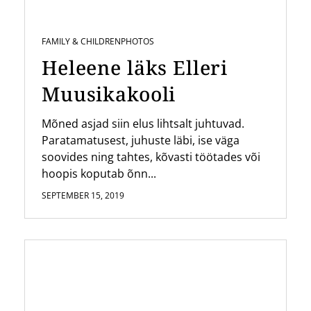
FAMILY & CHILDREN
PHOTOS
Heleene läks Elleri
Muusikakooli
Mõned asjad siin elus lihtsalt juhtuvad.
Paratamatusest, juhuste läbi, ise väga
soovides ning tahtes, kõvasti töötades või
hoopis koputab õnn...
SEPTEMBER 15, 2019