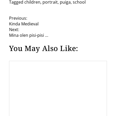
Tagged
children
,
portrait
,
puiga
,
school
P
Previous:
Kinda Medieval
o
Next:
s
Mina olen pisi-pisi …
t
You May Also Like:
n
a
v
i
g
a
t
i