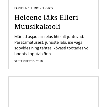
FAMILY & CHILDREN
PHOTOS
Heleene läks Elleri
Muusikakooli
Mõned asjad siin elus lihtsalt juhtuvad.
Paratamatusest, juhuste läbi, ise väga
soovides ning tahtes, kõvasti töötades või
hoopis koputab õnn...
SEPTEMBER 15, 2019