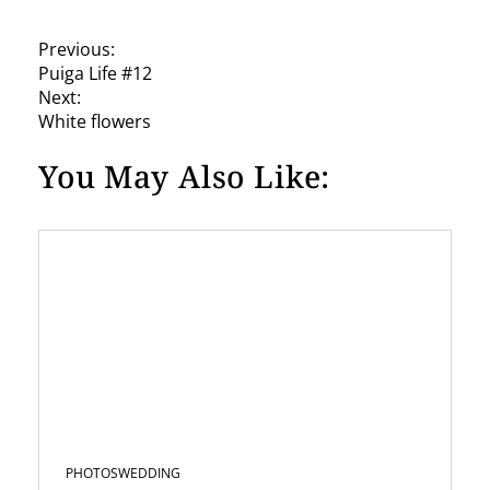
P
Previous:
Puiga Life #12
o
Next:
s
White flowers
t
You May Also Like:
n
a
v
i
g
a
t
i
PHOTOS
WEDDING
o