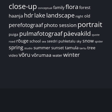
close-up
flora
family
forest
conceptual
landscape
hdr
lake
haanja
old
night
portrait
perefotograaf
photo session
päevakild
pulmafotograaf
puiga
quote
rõuge
snow
school
seedri puhketalu
sky
road
spider
sea
spring
summer
sunset
tamula
tree
tartu
studio
võru
winter
võrumaa
water
video