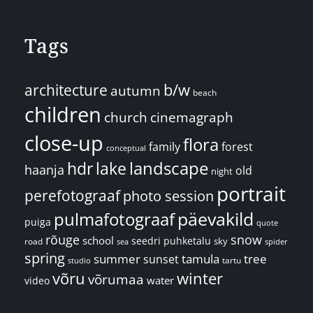
Tags
architecture
b/w
autumn
beach
children
church
cinemagraph
close-up
flora
family
forest
conceptual
landscape
hdr
lake
haanja
old
night
portrait
perefotograaf
photo session
päevakild
pulmafotograaf
puiga
quote
rõuge
snow
school
seedri puhketalu
sky
road
spider
sea
spring
summer
sunset
tamula
tree
tartu
studio
võru
winter
võrumaa
water
video