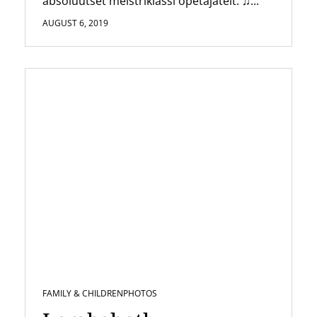
absoluutset meistriklassi õpetajatelt. ♫...
AUGUST 6, 2019
FAMILY & CHILDREN
PHOTOS