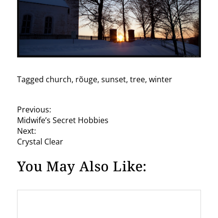
Tagged
church
,
rõuge
,
sunset
,
tree
,
winter
P
Previous:
Midwife’s Secret Hobbies
o
Next:
s
Crystal Clear
t
You May Also Like:
n
a
v