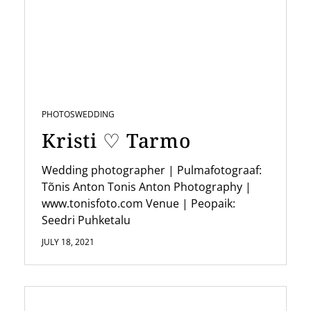
i
g
a
t
i
PHOTOS
WEDDING
o
Kristi ♡ Tarmo
n
Wedding photographer | Pulmafotograaf:
Tõnis Anton Tonis Anton Photography |
www.tonisfoto.com Venue | Peopaik:
Seedri Puhketalu
JULY 18, 2021