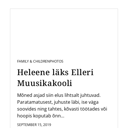
FAMILY & CHILDREN
PHOTOS
Heleene läks Elleri
Muusikakooli
Mõned asjad siin elus lihtsalt juhtuvad.
Paratamatusest, juhuste läbi, ise väga
soovides ning tahtes, kõvasti töötades või
hoopis koputab õnn...
SEPTEMBER 15, 2019