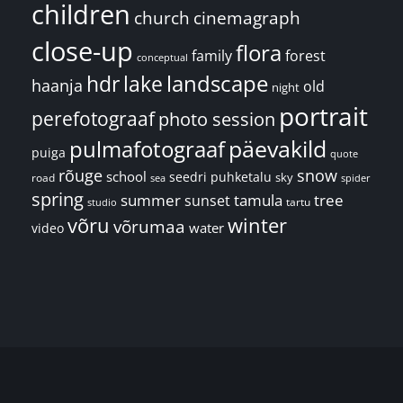
children
church
cinemagraph
close-up
flora
family
forest
conceptual
landscape
hdr
lake
haanja
old
night
portrait
perefotograaf
photo session
päevakild
pulmafotograaf
puiga
quote
rõuge
snow
school
seedri puhketalu
sky
road
spider
sea
spring
summer
sunset
tamula
tree
tartu
studio
võru
winter
võrumaa
water
video