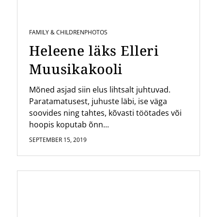
FAMILY & CHILDREN
PHOTOS
Heleene läks Elleri
Muusikakooli
Mõned asjad siin elus lihtsalt juhtuvad.
Paratamatusest, juhuste läbi, ise väga
soovides ning tahtes, kõvasti töötades või
hoopis koputab õnn...
SEPTEMBER 15, 2019