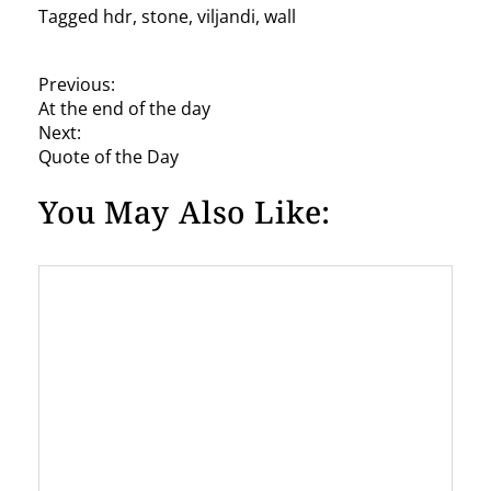
Tagged
hdr
,
stone
,
viljandi
,
wall
P
Previous:
At the end of the day
o
Next:
s
Quote of the Day
t
You May Also Like:
n
a
v
i
g
a
t
i