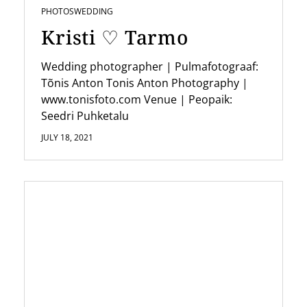
PHOTOS
WEDDING
o
Kristi ♡ Tarmo
n
Wedding photographer | Pulmafotograaf:
Tõnis Anton Tonis Anton Photography |
www.tonisfoto.com Venue | Peopaik:
Seedri Puhketalu
JULY 18, 2021