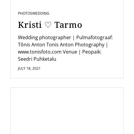
i
PHOTOS
WEDDING
o
Kristi ♡ Tarmo
n
Wedding photographer | Pulmafotograaf:
Tõnis Anton Tonis Anton Photography |
www.tonisfoto.com Venue | Peopaik:
Seedri Puhketalu
JULY 18, 2021