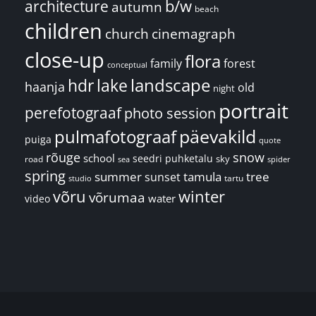
architecture
b/w
autumn
beach
children
church
cinemagraph
close-up
flora
family
forest
conceptual
landscape
hdr
lake
haanja
old
night
portrait
perefotograaf
photo session
päevakild
pulmafotograaf
puiga
quote
rõuge
snow
school
seedri puhketalu
sky
road
spider
sea
spring
summer
sunset
tamula
tree
tartu
studio
võru
winter
võrumaa
water
video