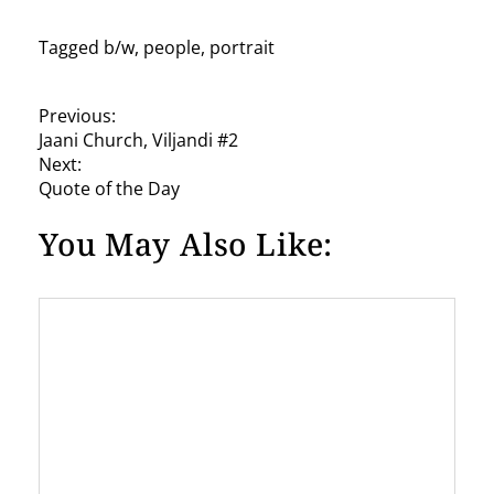
Tagged
b/w
,
people
,
portrait
P
Previous:
Jaani Church, Viljandi #2
o
Next:
s
Quote of the Day
t
You May Also Like:
n
a
v
i
g
a
t