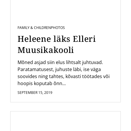
FAMILY & CHILDREN
PHOTOS
Heleene läks Elleri
Muusikakooli
Mõned asjad siin elus lihtsalt juhtuvad.
Paratamatusest, juhuste läbi, ise väga
soovides ning tahtes, kõvasti töötades või
hoopis koputab õnn...
SEPTEMBER 15, 2019