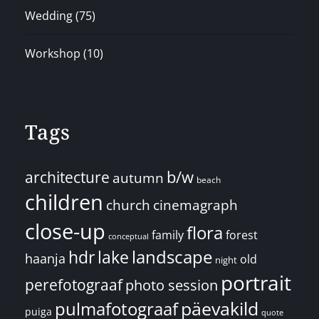
Wedding
(75)
Workshop
(10)
Tags
architecture
b/w
autumn
beach
children
church
cinemagraph
close-up
flora
family
forest
conceptual
landscape
hdr
lake
haanja
old
night
portrait
perefotograaf
photo session
päevakild
pulmafotograaf
puiga
quote