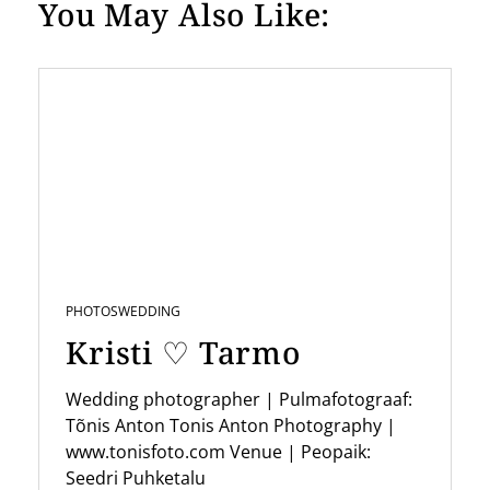
t
You May Also Like:
n
a
v
i
g
a
t
i
PHOTOS
WEDDING
o
Kristi ♡ Tarmo
n
Wedding photographer | Pulmafotograaf:
Tõnis Anton Tonis Anton Photography |
www.tonisfoto.com Venue | Peopaik:
Seedri Puhketalu