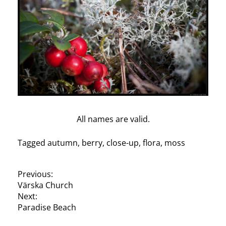
All names are valid.
Tagged
autumn
,
berry
,
close-up
,
flora
,
moss
P
Previous:
Värska Church
o
Next:
s
Paradise Beach