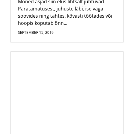
Mõned asjad siin elus lihtsalt juhtuvad.
Paratamatusest, juhuste läbi, ise väga
soovides ning tahtes, kõvasti töötades või
hoopis koputab õnn...
SEPTEMBER 15, 2019