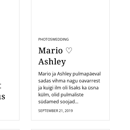
PHOTOS
WEDDING
Mario ♡
Ashley
Mario ja Ashley pulmapäeval
sadas vihma nagu oavarrest
t
ja kuigi ilm oli lisaks ka üsna
us
külm, olid pulmaliste
südamed soojad...
SEPTEMBER 21, 2019