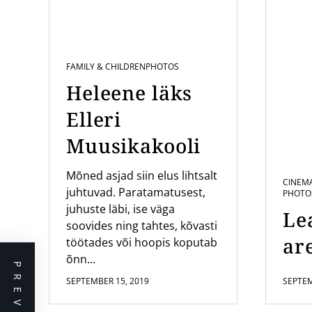
FAMILY & CHILDREN
PHOTOS
Heleene läks
Elleri
Muusikakooli
Mõned asjad siin elus lihtsalt
CINEM
juhtuvad. Paratamatusest,
PHOTO
juhuste läbi, ise väga
Le
soovides ning tahtes, kõvasti
are
töötades või hoopis koputab
õnn...
SEPTEMBER 15, 2019
SEPTEM