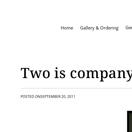
S
k
i
p
Ge
Home
Gallery & Ordering
t
o
c
o
n
t
Two is compan
e
n
t
POSTED ON
SEPTEMBER 20, 2011