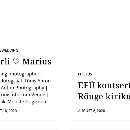
S
WEDDING
rli ♡ Marius
ing photographer |
PHOTOS
fotograaf: Tõnis Anton
EFÜ kontser
 Anton Photography |
Rõuge kirik
tonisfoto.com Venue |
ik: Mooste Folgikoda
 18, 2020
AUGUST 8, 2020