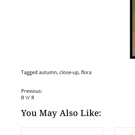
Tagged
autumn
,
close-up
,
flora
P
Previous:
R ‘n’ R
o
You May Also Like:
s
t
n