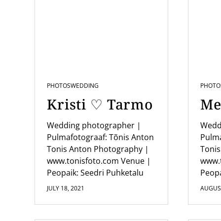
a
v
i
g
a
PHOTOS
WEDDING
PHOTO
t
Kristi ♡ Tarmo
Me
i
o
Wedding photographer |
Wedd
Pulmafotograaf: Tõnis Anton
Pulma
n
Tonis Anton Photography |
Tonis
www.tonisfoto.com Venue |
www.
Peopaik: Seedri Puhketalu
Peopa
JULY 18, 2021
AUGUST