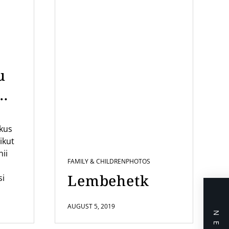
u
mi
ikus
us
ikut
nii
FAMILY & CHILDREN
PHOTOS
Lembehetk
si
AUGUST 5, 2019