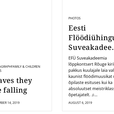
PHOTOS
Eesti
Flöödiühing
Suveakadee
a kontsert
EFÜ Suveakadeemia
lõppkontsert Rõuge kir
Rõuge Kirik
AGRAPH
FAMILY & CHILDREN
pakkus kuulajale laia val
S
kaunist flöödimuusikat 
aves they
õpilaste esituses kui ka
 falling
absoluutset meistriklas
õpetajatelt. ♫...
BER 14, 2019
AUGUST 6, 2019