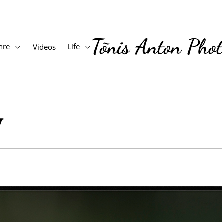
Tõnis Anton Pho
nre
Life
Videos
y