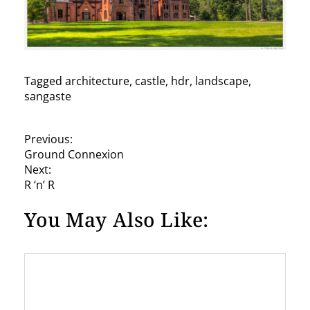
Tagged
architecture
,
castle
,
hdr
,
landscape
,
sangaste
P
Previous:
Ground Connexion
o
Next:
s
R ‘n’ R
t
You May Also Like:
n
a
v
i