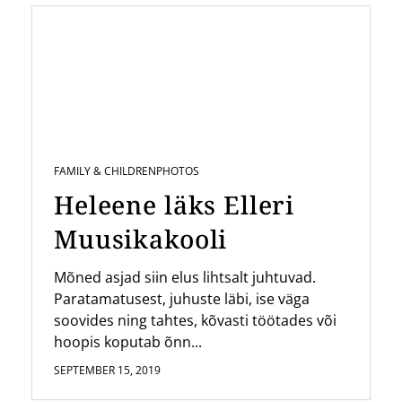
FAMILY & CHILDREN
PHOTOS
Heleene läks Elleri
Muusikakooli
Mõned asjad siin elus lihtsalt juhtuvad.
Paratamatusest, juhuste läbi, ise väga
soovides ning tahtes, kõvasti töötades või
hoopis koputab õnn...
SEPTEMBER 15, 2019