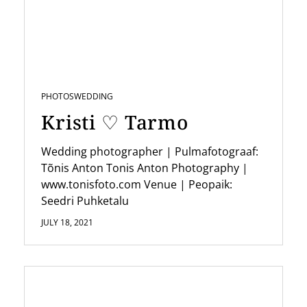
g
a
t
i
PHOTOS
WEDDING
o
Kristi ♡ Tarmo
n
Wedding photographer | Pulmafotograaf:
Tõnis Anton Tonis Anton Photography |
www.tonisfoto.com Venue | Peopaik:
Seedri Puhketalu
JULY 18, 2021