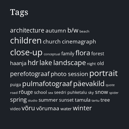
Tags
architecture
b/w
autumn
beach
children
church
cinemagraph
close-up
flora
family
forest
conceptual
landscape
hdr
lake
haanja
old
night
portrait
perefotograaf
photo session
päevakild
pulmafotograaf
puiga
quote
rõuge
snow
school
seedri puhketalu
sky
road
spider
sea
spring
summer
sunset
tamula
tree
tartu
studio
võru
winter
võrumaa
water
video