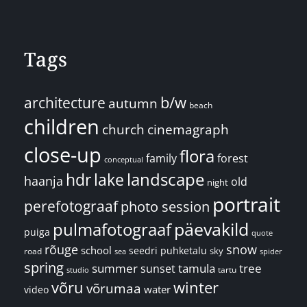
Tags
architecture
b/w
autumn
beach
children
church
cinemagraph
close-up
flora
family
forest
conceptual
landscape
hdr
lake
haanja
old
night
portrait
perefotograaf
photo session
päevakild
pulmafotograaf
puiga
quote
rõuge
snow
school
seedri puhketalu
sky
road
spider
sea
spring
summer
sunset
tamula
tree
tartu
studio
võru
winter
võrumaa
water
video