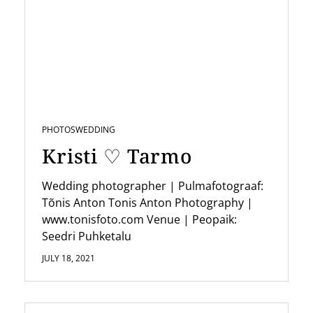
v
i
g
a
t
i
PHOTOS
WEDDING
o
Kristi ♡ Tarmo
n
Wedding photographer | Pulmafotograaf:
Tõnis Anton Tonis Anton Photography |
www.tonisfoto.com Venue | Peopaik:
Seedri Puhketalu
JULY 18, 2021