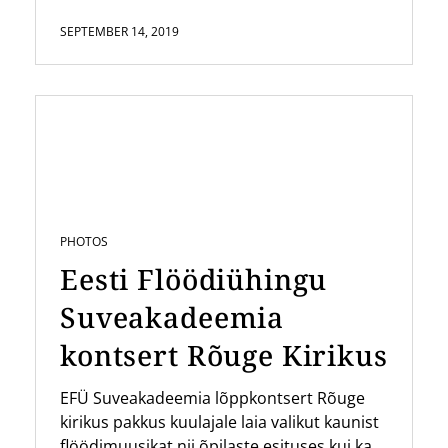
SEPTEMBER 14, 2019
PHOTOS
Eesti Flöödiühingu
Suveakadeemia
kontsert Rõuge Kirikus
EFÜ Suveakadeemia lõppkontsert Rõuge
kirikus pakkus kuulajale laia valikut kaunist
flöödimuusikat nii õpilaste esituses kui ka