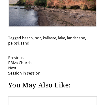
Tagged
beach
,
hdr
,
kallaste
,
lake
,
landscape
,
peipsi
,
sand
P
Previous:
Põlva Church
o
Next:
s
Session in session
t
You May Also Like:
n
a