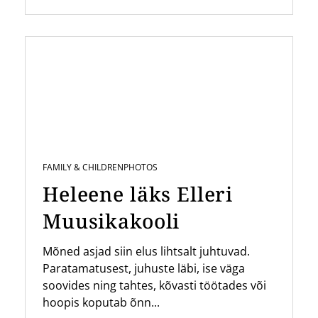
FAMILY & CHILDREN
PHOTOS
Heleene läks Elleri
Muusikakooli
Mõned asjad siin elus lihtsalt juhtuvad.
Paratamatusest, juhuste läbi, ise väga
soovides ning tahtes, kõvasti töötades või
hoopis koputab õnn...