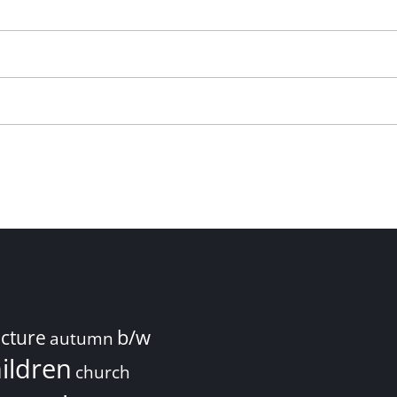
ecture
b/w
autumn
ildren
church