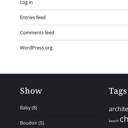
Log in
Entries feed
Comments feed
WordPress.org
Show
Tags
Baby
(8)
archit
ch
beach
Boudoir
(5)