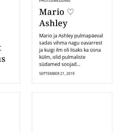
PHOTOS
WEDDING
Mario ♡
Ashley
Mario ja Ashley pulmapäeval
sadas vihma nagu oavarrest
t
ja kuigi ilm oli lisaks ka üsna
us
külm, olid pulmaliste
südamed soojad...
SEPTEMBER 21, 2019