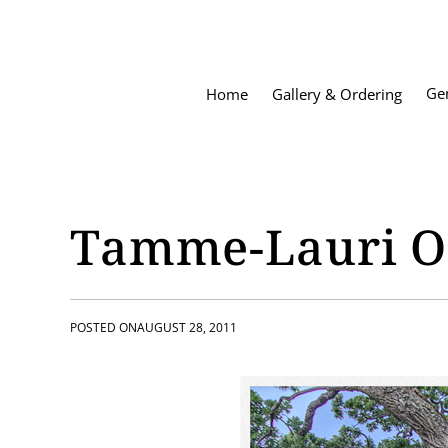
S
k
i
p
Ge
Home
Gallery & Ordering
t
o
c
o
n
t
Tamme-Lauri O
e
n
t
POSTED ON
AUGUST 28, 2011