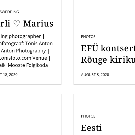
S
WEDDING
rli ♡ Marius
ing photographer |
PHOTOS
fotograaf: Tõnis Anton
EFÜ kontser
 Anton Photography |
Rõuge kirik
tonisfoto.com Venue |
ik: Mooste Folgikoda
 18, 2020
AUGUST 8, 2020
PHOTOS
Eesti