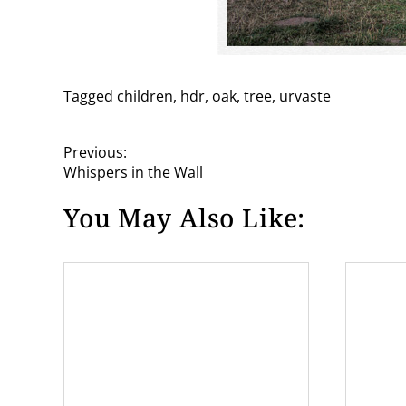
Tagged
children
,
hdr
,
oak
,
tree
,
urvaste
P
Previous:
Whispers in the Wall
o
You May Also Like:
s
t
n
a
v
i
g