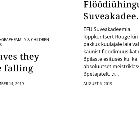
Flöödiühing
Suveakadee
a kontsert
EFÜ Suveakadeemia
lõppkontsert Rõuge kir
Rõuge Kirik
AGRAPH
FAMILY & CHILDREN
pakkus kuulajale laia val
S
kaunist flöödimuusikat 
aves they
õpilaste esituses kui ka
 falling
absoluutset meistriklas
õpetajatelt. ♫...
BER 14, 2019
AUGUST 6, 2019