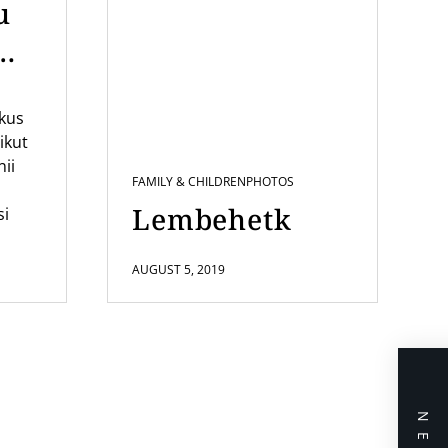
u
mi
ikus
us
ikut
nii
FAMILY & CHILDREN
PHOTOS
Lembehetk
si
AUGUST 5, 2019