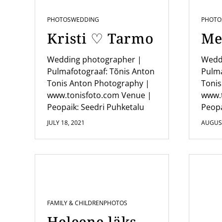
a
PHOTOS
WEDDING
PHOTO
t
Kristi ♡ Tarmo
Me
i
o
Wedding photographer |
Wedd
Pulmafotograaf: Tõnis Anton
Pulma
n
Tonis Anton Photography |
Tonis
www.tonisfoto.com Venue |
www.
Peopaik: Seedri Puhketalu
Peopa
JULY 18, 2021
AUGUST
FAMILY & CHILDREN
PHOTOS
Heleene läks