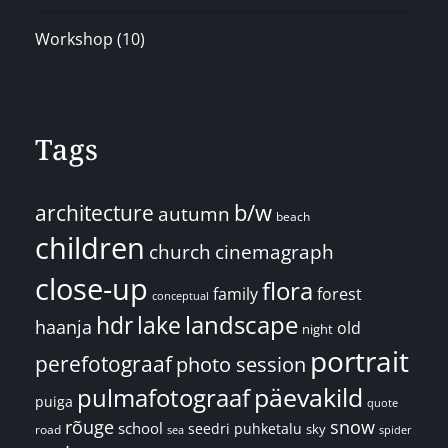
Workshop
(10)
Tags
architecture
b/w
autumn
beach
children
church
cinemagraph
close-up
flora
family
forest
conceptual
landscape
hdr
lake
haanja
old
night
portrait
perefotograaf
photo session
päevakild
pulmafotograaf
puiga
quote
rõuge
snow
school
seedri puhketalu
sky
road
spider
sea