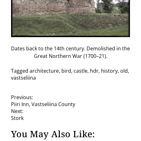
Dates back to the 14th century. Demolished in the
Great Northern War (1700–21).
Tagged
architecture
,
bird
,
castle
,
hdr
,
history
,
old
,
vastseliina
P
Previous:
Piiri Inn, Vastseliina County
o
Next:
s
Stork
t
You May Also Like:
n