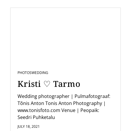
a
v
i
g
a
t
i
PHOTOS
WEDDING
o
Kristi ♡ Tarmo
n
Wedding photographer | Pulmafotograaf:
Tõnis Anton Tonis Anton Photography |
www.tonisfoto.com Venue | Peopaik:
Seedri Puhketalu
JULY 18, 2021