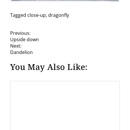
Tagged
close-up
,
dragonfly
P
Previous:
Upside down
o
Next:
s
Dandelion
t
You May Also Like:
n
a
v
i
g
a