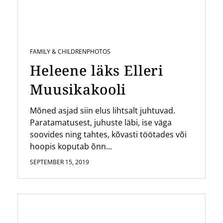
FAMILY & CHILDREN
PHOTOS
Heleene läks Elleri
Muusikakooli
Mõned asjad siin elus lihtsalt juhtuvad.
Paratamatusest, juhuste läbi, ise väga
soovides ning tahtes, kõvasti töötades või
hoopis koputab õnn...
SEPTEMBER 15, 2019