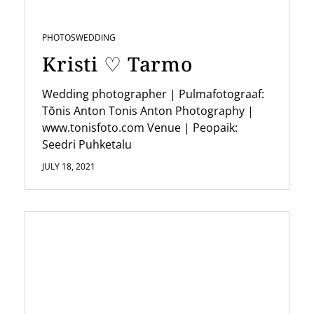
t
i
PHOTOS
WEDDING
o
Kristi ♡ Tarmo
n
Wedding photographer | Pulmafotograaf:
Tõnis Anton Tonis Anton Photography |
www.tonisfoto.com Venue | Peopaik:
Seedri Puhketalu
JULY 18, 2021