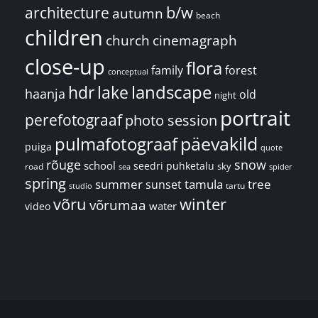
architecture
b/w
autumn
beach
children
church
cinemagraph
close-up
flora
family
forest
conceptual
landscape
hdr
lake
haanja
old
night
portrait
perefotograaf
photo session
päevakild
pulmafotograaf
puiga
quote
rõuge
snow
school
seedri puhketalu
sky
road
spider
sea
spring
summer
sunset
tamula
tree
tartu
studio
võru
winter
võrumaa
water
video