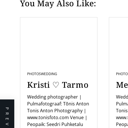
You May Also Like:
s
t
n
a
v
i
g
a
PHOTOS
WEDDING
PHOTO
t
Kristi ♡ Tarmo
Me
i
o
Wedding photographer |
Wedd
Pulmafotograaf: Tõnis Anton
Pulma
n
Tonis Anton Photography |
Tonis
www.tonisfoto.com Venue |
www.
Peopaik: Seedri Puhketalu
Peopa