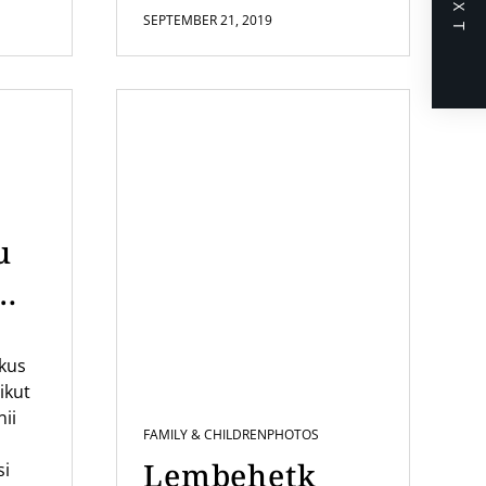
NEXT
SEPTEMBER 21, 2019
u
mi
ikus
us
ikut
nii
FAMILY & CHILDREN
PHOTOS
Lembehetk
si