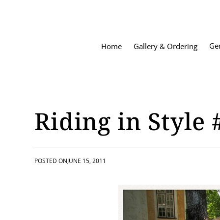
S
k
i
p
Ge
Home
Gallery & Ordering
t
o
c
o
n
t
Riding in Style 
e
n
t
POSTED ON
JUNE 15, 2011