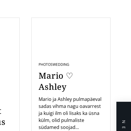
PHOTOS
WEDDING
Mario ♡
Ashley
Mario ja Ashley pulmapäeval
sadas vihma nagu oavarrest
t
ja kuigi ilm oli lisaks ka üsna
us
külm, olid pulmaliste
südamed soojad...