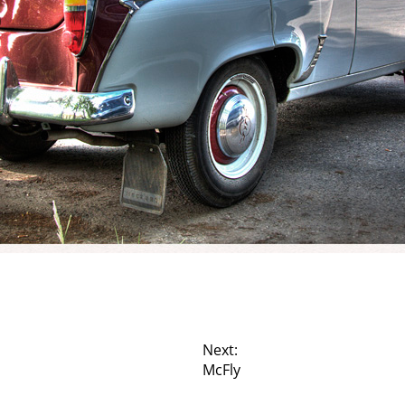
Next:
McFly