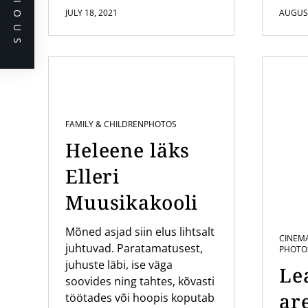
PREVIOUS
JULY 18, 2021
AUGUST
FAMILY & CHILDREN
PHOTOS
Heleene läks
Elleri
Muusikakooli
Mõned asjad siin elus lihtsalt
CINEM
juhtuvad. Paratamatusest,
PHOTO
juhuste läbi, ise väga
Le
soovides ning tahtes, kõvasti
are
töötades või hoopis koputab