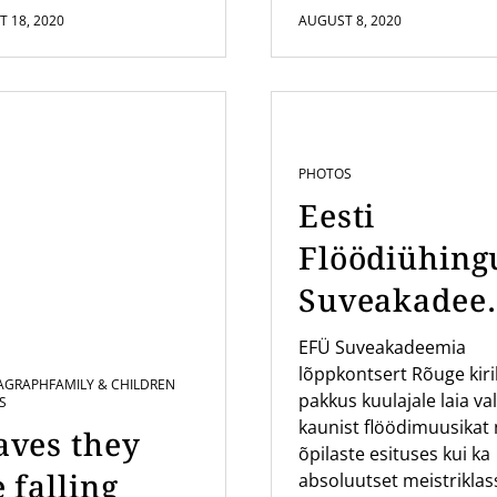
 18, 2020
AUGUST 8, 2020
PHOTOS
Eesti
Flöödiühing
Suveakadee
a kontsert
EFÜ Suveakadeemia
lõppkontsert Rõuge kir
Rõuge Kirik
AGRAPH
FAMILY & CHILDREN
pakkus kuulajale laia val
S
kaunist flöödimuusikat 
aves they
õpilaste esituses kui ka
 falling
absoluutset meistriklas