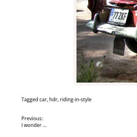
Tagged
car
,
hdr
,
riding-in-style
P
Previous:
I wonder …
o