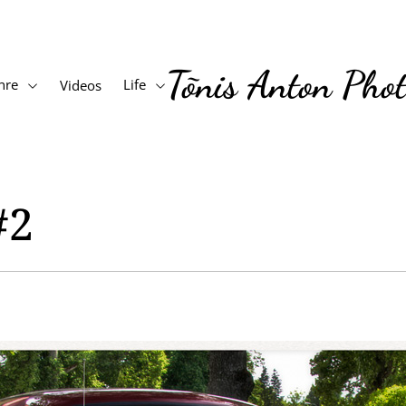
Tõnis Anton Pho
nre
Life
Videos
#2