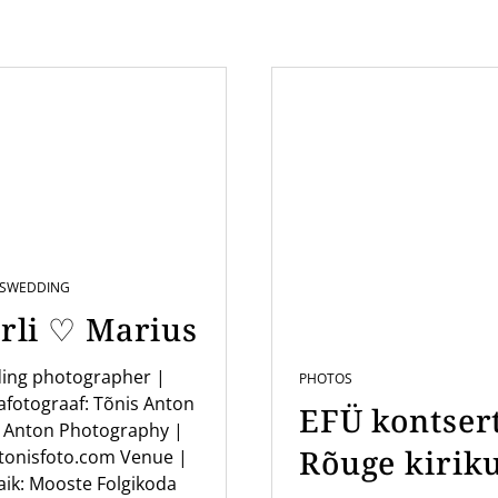
S
WEDDING
rli ♡ Marius
ing photographer |
PHOTOS
fotograaf: Tõnis Anton
EFÜ kontser
 Anton Photography |
Rõuge kirik
tonisfoto.com Venue |
ik: Mooste Folgikoda