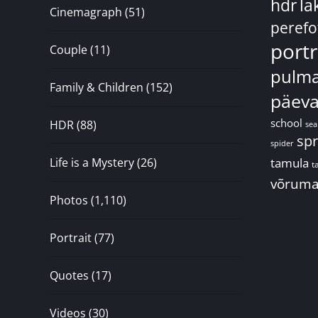
hdr
la
Cinemagraph
(51)
perefo
portr
Couple
(11)
pulma
Family & Children
(152)
päeva
school
HDR
(88)
sea
spr
spider
Life is a Mystery
(26)
tamula
t
võrum
Photos
(1,110)
Portrait
(77)
Quotes
(17)
Videos
(30)