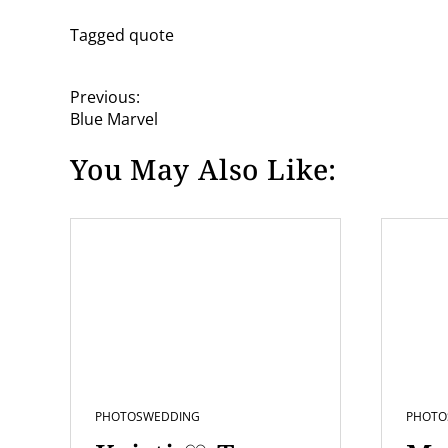
Tagged
quote
P
Previous:
Blue Marvel
o
You May Also Like:
s
t
n
a
v
i
g
a
PHOTOS
WEDDING
PHOTO
t