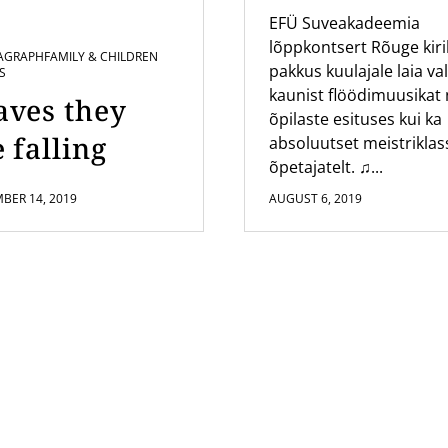
a kontsert
EFÜ Suveakadeemia
lõppkontsert Rõuge kir
Rõuge Kirik
AGRAPH
FAMILY & CHILDREN
pakkus kuulajale laia val
S
kaunist flöödimuusikat 
aves they
õpilaste esituses kui ka
 falling
absoluutset meistriklas
õpetajatelt. ♫...
BER 14, 2019
AUGUST 6, 2019