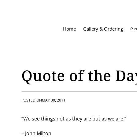
S
k
i
p
Ge
Home
Gallery & Ordering
t
o
c
o
n
t
Quote of the Da
e
n
t
POSTED ON
MAY 30, 2011
“We see things not as they are but as we are.”
– John Milton