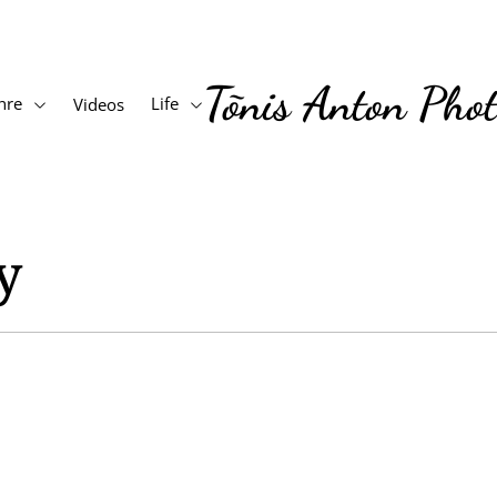
Tõnis Anton Pho
nre
Life
Videos
y