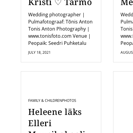
Kristi ♡ Tarmo
Me
i
o
Wedding photographer |
Wedd
Pulmafotograaf: Tõnis Anton
Pulma
n
Tonis Anton Photography |
Tonis
www.tonisfoto.com Venue |
www.
Peopaik: Seedri Puhketalu
Peopa
JULY 18, 2021
AUGUST
FAMILY & CHILDREN
PHOTOS
Heleene läks
Elleri