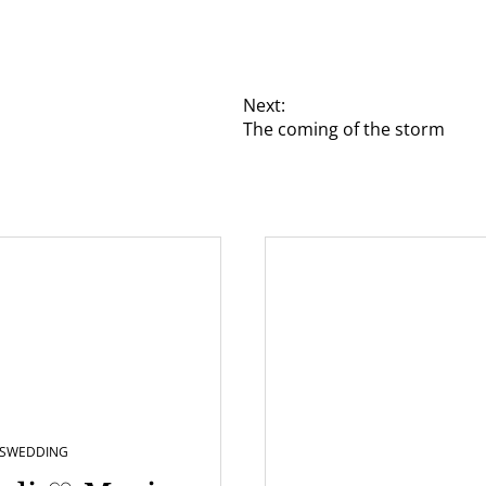
Next:
The coming of the storm
S
WEDDING