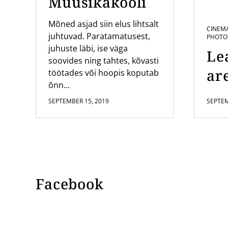
Muusikakooli
Mõned asjad siin elus lihtsalt
CINEM
juhtuvad. Paratamatusest,
PHOTO
juhuste läbi, ise väga
Le
soovides ning tahtes, kõvasti
are
töötades või hoopis koputab
õnn...
SEPTEMBER 15, 2019
SEPTEM
Facebook