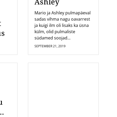
Ashley
Mario ja Ashley pulmapäeval
sadas vihma nagu oavarrest
t
ja kuigi ilm oli lisaks ka üsna
us
külm, olid pulmaliste
südamed soojad...
SEPTEMBER 21, 2019
u
mi