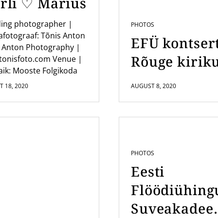
rli ♡ Marius
ing photographer |
PHOTOS
fotograaf: Tõnis Anton
EFÜ kontser
 Anton Photography |
Rõuge kirik
tonisfoto.com Venue |
ik: Mooste Folgikoda
 18, 2020
AUGUST 8, 2020
PHOTOS
Eesti
Flöödiühing
Suveakadee