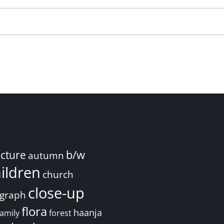
ecture
b/w
autumn
ildren
church
close-up
graph
flora
haanja
family
forest