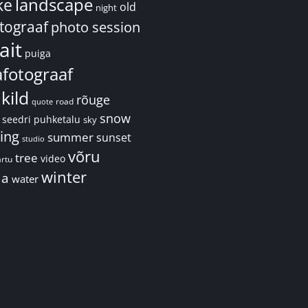
landscape
ke
old
night
tograaf
photo session
ait
puiga
fotograaf
kild
rõuge
road
quote
snow
seedri puhketalu
sky
ing
summer
sunset
studio
võru
tree
video
artu
winter
aa
water