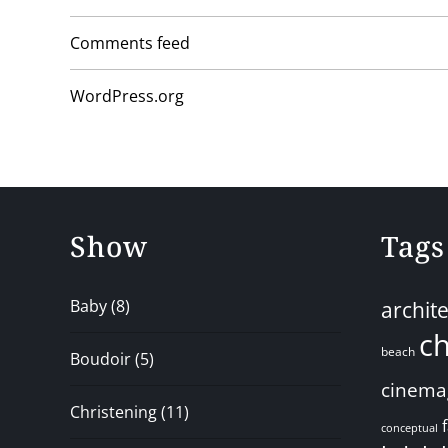
Comments feed
WordPress.org
Show
Tags
Baby
(8)
archit
ch
beach
Boudoir
(5)
cinema
Christening
(11)
conceptual