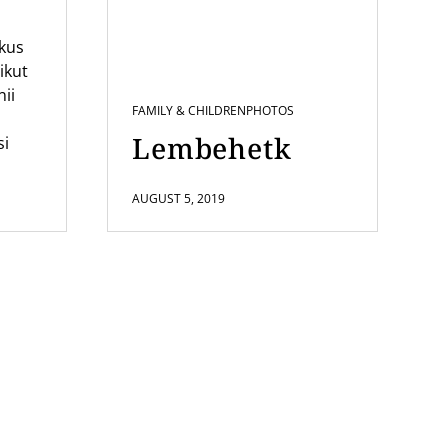
ikus
us
ikut
nii
FAMILY & CHILDREN
PHOTOS
Lembehetk
si
AUGUST 5, 2019