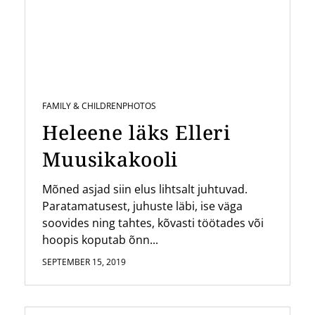
FAMILY & CHILDREN
PHOTOS
Heleene läks Elleri
Muusikakooli
Mõned asjad siin elus lihtsalt juhtuvad.
Paratamatusest, juhuste läbi, ise väga
soovides ning tahtes, kõvasti töötades või
hoopis koputab õnn...
SEPTEMBER 15, 2019