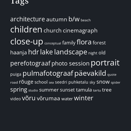
Tags
architecture
b/w
autumn
beach
children
church
cinemagraph
close-up
flora
family
forest
conceptual
landscape
hdr
lake
haanja
old
night
portrait
perefotograaf
photo session
päevakild
pulmafotograaf
puiga
quote
rõuge
snow
school
seedri puhketalu
sky
road
spider
sea
spring
summer
sunset
tamula
tree
tartu
studio
võru
winter
võrumaa
water
video