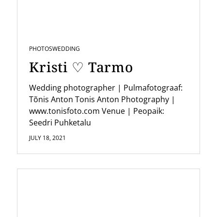
a
t
i
PHOTOS
WEDDING
o
Kristi ♡ Tarmo
n
Wedding photographer | Pulmafotograaf:
Tõnis Anton Tonis Anton Photography |
www.tonisfoto.com Venue | Peopaik:
Seedri Puhketalu
JULY 18, 2021