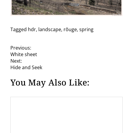
Tagged
hdr
,
landscape
,
rõuge
,
spring
P
Previous:
White sheet
o
Next:
s
Hide and Seek
t
You May Also Like:
n
a
v
i
g