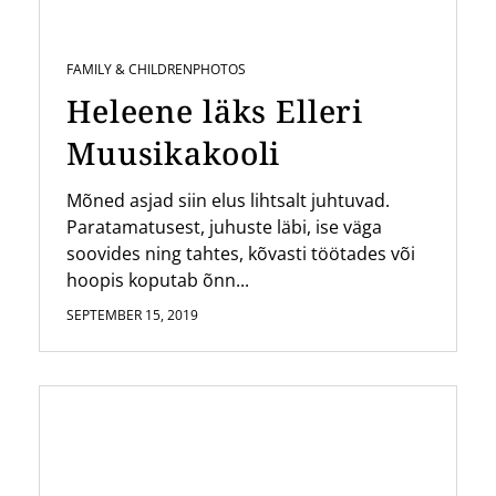
FAMILY & CHILDREN
PHOTOS
Heleene läks Elleri
Muusikakooli
Mõned asjad siin elus lihtsalt juhtuvad.
Paratamatusest, juhuste läbi, ise väga
soovides ning tahtes, kõvasti töötades või
hoopis koputab õnn...
SEPTEMBER 15, 2019