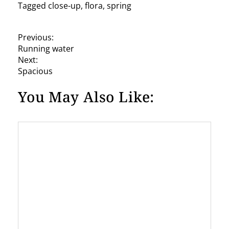
Tagged
close-up
,
flora
,
spring
P
Previous:
Running water
o
Next:
s
Spacious
t
You May Also Like:
n
a
v
i
g
a
t
i