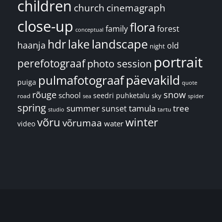
children
church
cinemagraph
close-up
flora
family
forest
conceptual
landscape
hdr
lake
haanja
old
night
portrait
perefotograaf
photo session
päevakild
pulmafotograaf
puiga
quote
rõuge
snow
school
seedri puhketalu
sky
road
spider
sea
spring
summer
sunset
tamula
tree
tartu
studio
võru
winter
võrumaa
water
video