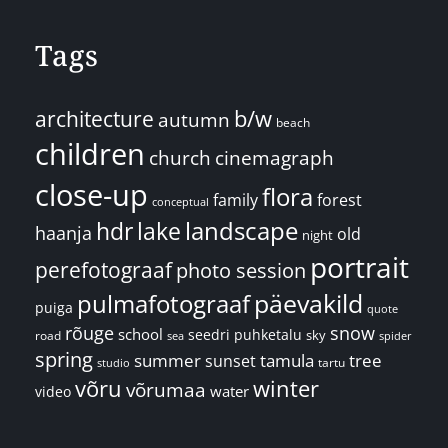
Tags
architecture
b/w
autumn
beach
children
church
cinemagraph
close-up
flora
family
forest
conceptual
landscape
hdr
lake
haanja
old
night
portrait
perefotograaf
photo session
päevakild
pulmafotograaf
puiga
quote
rõuge
snow
school
seedri puhketalu
sky
road
spider
sea
spring
summer
sunset
tamula
tree
tartu
studio
võru
winter
võrumaa
water
video