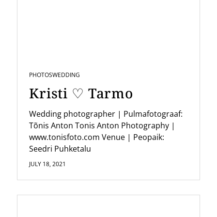
i
g
a
t
i
PHOTOS
WEDDING
o
Kristi ♡ Tarmo
n
Wedding photographer | Pulmafotograaf:
Tõnis Anton Tonis Anton Photography |
www.tonisfoto.com Venue | Peopaik:
Seedri Puhketalu
JULY 18, 2021