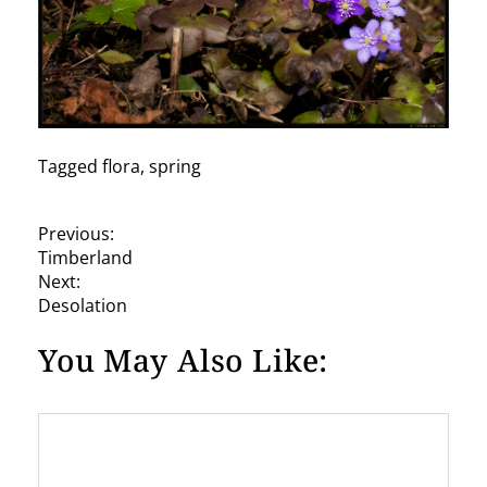
Tagged
flora
,
spring
P
Previous:
Timberland
o
Next:
s
Desolation
t
You May Also Like:
n
a
v