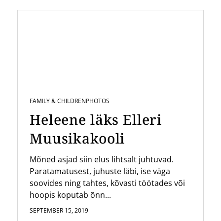
FAMILY & CHILDREN
PHOTOS
Heleene läks Elleri
Muusikakooli
Mõned asjad siin elus lihtsalt juhtuvad.
Paratamatusest, juhuste läbi, ise väga
soovides ning tahtes, kõvasti töötades või
hoopis koputab õnn...
SEPTEMBER 15, 2019