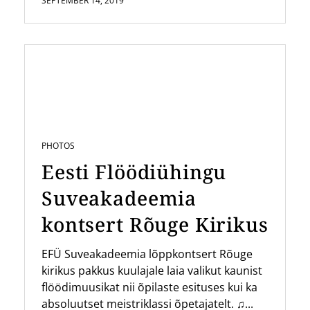
SEPTEMBER 14, 2019
PHOTOS
Eesti Flöödiühingu
Suveakadeemia
kontsert Rõuge Kirikus
EFÜ Suveakadeemia lõppkontsert Rõuge
kirikus pakkus kuulajale laia valikut kaunist
flöödimuusikat nii õpilaste esituses kui ka
absoluutset meistriklassi õpetajatelt. ♫...