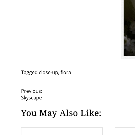
Tagged
close-up
,
flora
P
Previous:
Skyscape
o
You May Also Like:
s
t
n