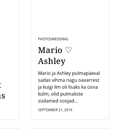
PHOTOS
WEDDING
Mario ♡
Ashley
Mario ja Ashley pulmapäeval
sadas vihma nagu oavarrest
t
ja kuigi ilm oli lisaks ka üsna
us
külm, olid pulmaliste
südamed soojad...
SEPTEMBER 21, 2019