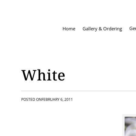
S
k
i
p
Ge
Home
Gallery & Ordering
t
o
c
o
n
t
White
e
n
t
POSTED ON
FEBRUARY 6, 2011