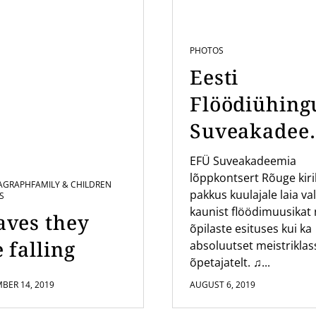
PHOTOS
Eesti
Flöödiühing
Suveakadee
a kontsert
EFÜ Suveakadeemia
lõppkontsert Rõuge kir
Rõuge Kirik
AGRAPH
FAMILY & CHILDREN
pakkus kuulajale laia val
S
kaunist flöödimuusikat 
aves they
õpilaste esituses kui ka
 falling
absoluutset meistriklas
õpetajatelt. ♫...
BER 14, 2019
AUGUST 6, 2019