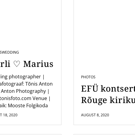
S
WEDDING
rli ♡ Marius
ing photographer |
PHOTOS
fotograaf: Tõnis Anton
EFÜ kontser
 Anton Photography |
Rõuge kirik
tonisfoto.com Venue |
ik: Mooste Folgikoda
 18, 2020
AUGUST 8, 2020