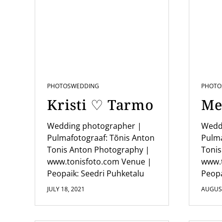
a
v
i
g
a
PHOTOS
WEDDING
PHOTO
t
Kristi ♡ Tarmo
Me
i
o
Wedding photographer |
Wedd
Pulmafotograaf: Tõnis Anton
Pulma
n
Tonis Anton Photography |
Tonis
www.tonisfoto.com Venue |
www.
Peopaik: Seedri Puhketalu
Peopa
JULY 18, 2021
AUGUST