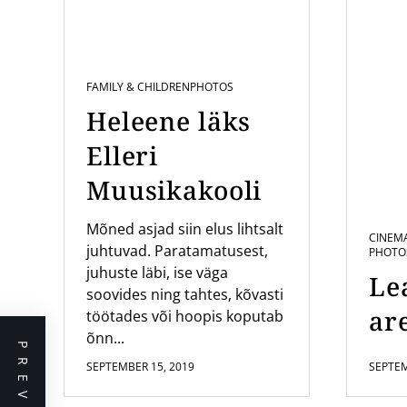
FAMILY & CHILDREN
PHOTOS
Heleene läks
Elleri
Muusikakooli
Mõned asjad siin elus lihtsalt
CINEM
juhtuvad. Paratamatusest,
PHOTO
juhuste läbi, ise väga
Le
soovides ning tahtes, kõvasti
are
töötades või hoopis koputab
õnn...
SEPTEMBER 15, 2019
SEPTEM