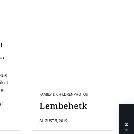
u
mi
ikus
us
ikut
nii
FAMILY & CHILDREN
PHOTOS
Lembehetk
si
AUGUST 5, 2019