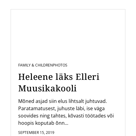
FAMILY & CHILDREN
PHOTOS
Heleene läks Elleri
Muusikakooli
Mõned asjad siin elus lihtsalt juhtuvad.
Paratamatusest, juhuste läbi, ise väga
soovides ning tahtes, kõvasti töötades või
hoopis koputab õnn...
SEPTEMBER 15, 2019