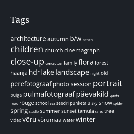
Tags
architecture
b/w
autumn
beach
children
church
cinemagraph
close-up
flora
family
forest
conceptual
landscape
hdr
lake
haanja
old
night
portrait
perefotograaf
photo session
päevakild
pulmafotograaf
puiga
quote
rõuge
snow
school
seedri puhketalu
sky
road
spider
sea
spring
summer
sunset
tamula
tree
tartu
studio
võru
winter
võrumaa
water
video