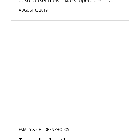
absoluutset meistriklassi õpetajatelt. ♫...
AUGUST 6, 2019
FAMILY & CHILDREN
PHOTOS