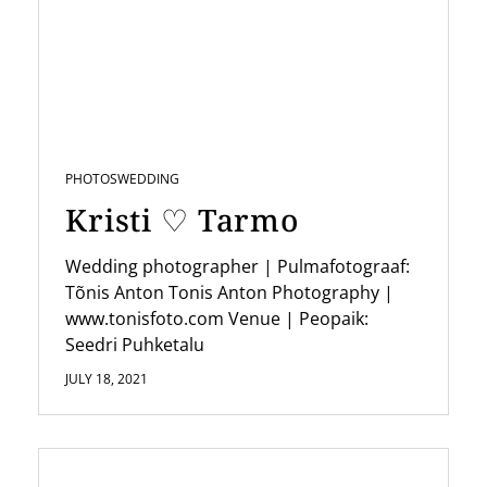
i
g
a
t
i
PHOTOS
WEDDING
o
Kristi ♡ Tarmo
n
Wedding photographer | Pulmafotograaf:
Tõnis Anton Tonis Anton Photography |
www.tonisfoto.com Venue | Peopaik:
Seedri Puhketalu
JULY 18, 2021