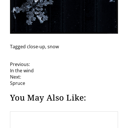
Tagged
close-up
,
snow
P
Previous:
In the wind
o
Next:
s
Spruce
t
You May Also Like:
n
a
v